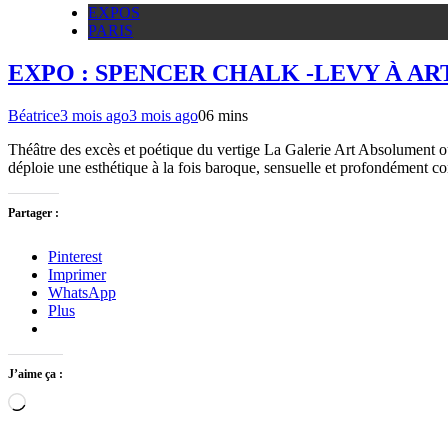
EXPOS
PARIS
EXPO : SPENCER CHALK -LEVY À A
Béatrice
3 mois ago
3 mois ago
0
6 mins
Théâtre des excès et poétique du vertige La Galerie Art Absolument ou
déploie une esthétique à la fois baroque, sensuelle et profondément 
Partager :
Pinterest
Imprimer
WhatsApp
Plus
J’aime ça :
Chargement…