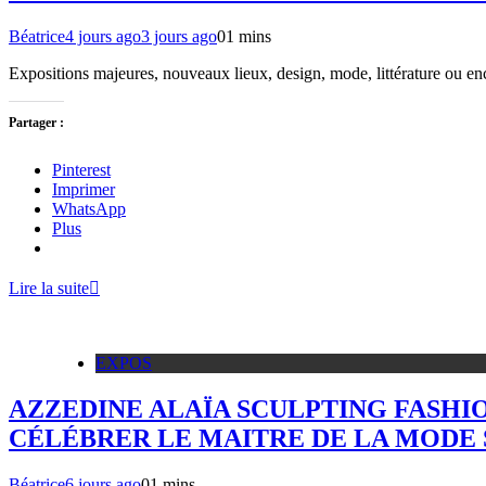
Béatrice
4 jours ago
3 jours ago
0
1 mins
Expositions majeures, nouveaux lieux, design, mode, littérature ou enc
Partager :
Pinterest
Imprimer
WhatsApp
Plus
Lire la suite
EXPOS
AZZEDINE ALAÏA SCULPTING FASHI
CÉLÉBRER LE MAITRE DE LA MODE
Béatrice
6 jours ago
0
1 mins