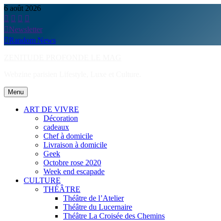
Skip
6 août 2026
to
content
Newsletter
Random News
ZENITUDE PROFONDE LE MAG
Webzine parisien Lifestyle, Luxe et Culture.
Menu
ART DE VIVRE
Décoration
cadeaux
Chef à domicile
Livraison à domicile
Geek
Octobre rose 2020
Week end escapade
CULTURE
THÉÂTRE
Théâtre de l’Atelier
Théâtre du Lucernaire
Théâtre La Croisée des Chemins