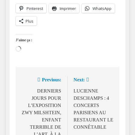
Pinterest
Imprimer
WhatsApp
Plus
J’aime ça :
Chargement…
Previous:
Next:
Navigation
de
DERNIERS
LUCIENNE
JOURS POUR
DESCHAMPS : 4
l’article
L’EXPOSITION
CONCERTS
ZWY MILSHTEIN,
PARISIENS AU
ENFANT
RESTAURANT LE
TERRIBLE DE
CONNÉTABLE
L’ART, À LA