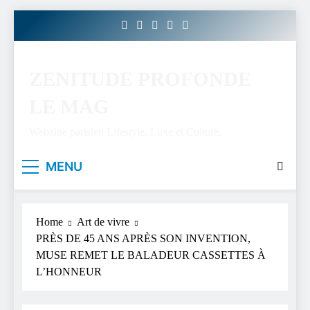
Skip
to
content
ZENITUDE PROFONDE
LE MAG
Webzine parisien Lifestyle, Luxe et Culture.
MENU
Home
Art de vivre
PRÈS DE 45 ANS APRÈS SON INVENTION,
MUSE REMET LE BALADEUR CASSETTES À
L’HONNEUR