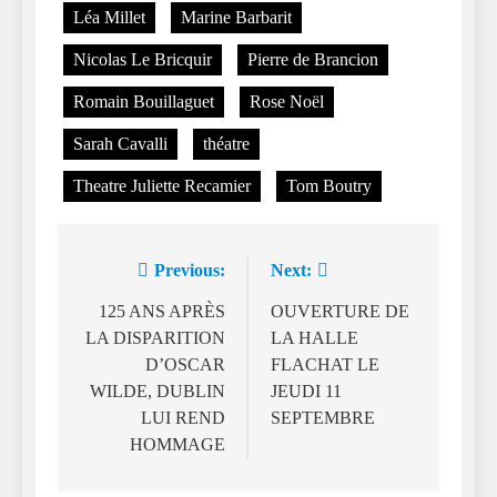
Léa Millet
Marine Barbarit
Nicolas Le Bricquir
Pierre de Brancion
Romain Bouillaguet
Rose Noël
Sarah Cavalli
théatre
Theatre Juliette Recamier
Tom Boutry
Previous:
Next:
Navigation
de
125 ANS APRÈS
OUVERTURE DE
LA DISPARITION
LA HALLE
l’article
D’OSCAR
FLACHAT LE
WILDE, DUBLIN
JEUDI 11
LUI REND
SEPTEMBRE
HOMMAGE