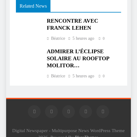
Related News
RENCONTRE AVEC
FRANCK LEHEN
Béatrice
5 heures ago
0
ADMIRER L’ÉCLIPSE
SOLAIRE AU ROOFTOP
MOLITOR…
Béatrice
5 heures ago
0
Digital Newspaper - Multipurpose News WordPress Theme