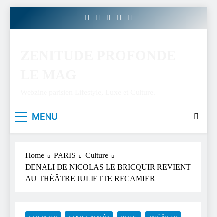
Skip
to
content
ZENITUDE PROFONDE
LE MAG
Webzine parisien Lifestyle, Luxe et Culture.
MENU
Home
PARIS
Culture
DENALI DE NICOLAS LE BRICQUIR REVIENT
AU THÉÂTRE JULIETTE RECAMIER