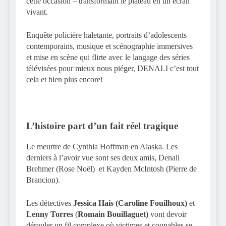
cette occasion – transformant le plateau en un écran
vivant.
Enquête policière haletante, portraits d’adolescents
contemporains, musique et scénographie immersives
et mise en scène qui flirte avec le langage des séries
télévisées pour mieux nous piéger, DENALI c’est tout
cela et bien plus encore!
L’histoire part d’un fait réel tragique
Le meurtre de Cynthia Hoffman en Alaska. Les
derniers à l’avoir vue sont ses deux amis, Denali
Brehmer (Rose Noël) et Kayden McIntosh (Pierre de
Brancion).
Les détectives
Jessica Hais
(Caroline Fouilhoux)
et
Lenny Torres
(
Romain Bouillaguet)
vont devoir
dérouler un fil complexe où victimes et coupables se