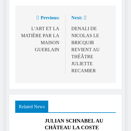
Previous:
Next:
Navigation
de
L’ART ET LA
DENALI DE
MATIÈRE PAR LA
NICOLAS LE
l’article
MAISON
BRICQUIR
GUERLAIN
REVIENT AU
THÉÂTRE
JULIETTE
RECAMIER
Related News
JULIAN SCHNABEL AU
CHÂTEAU LA COSTE