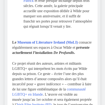
Patrick
et resté presque inchangé depuis trois
siècles. Cette année, la galerie principale
accueille une exposition dédiée à Wilde pour
marquer son anniversaire, et il suffit de
franchir ses portes pour retrouver l’atmosphère
qui régnait lorsqu’il venait y lire.
Le
Museum of Literature Ireland (MoLI)
consacre
régulièrement ses espaces à Oscar Wilde et
présente
actuellement l’installation
De Profundis
.
Ce projet réunit des auteurs, artistes et militants
LGBTQ+ qui interprètent les mots écrits par Wilde
depuis sa prison. Ce geste – écrire l’une des plus
grandes lettres d’amour composées alors qu’il était
incarcéré pour « grave indécence » – contribue à faire
de lui une figure emblématique de la
communauté
LGBTQ+ en Irlande
. L’œuvre est visible au
musée jusqu’au 1er octobre et sera également projetée
à l’
Irish Film Institute (IFI)
, le jour de l’anniversaire de