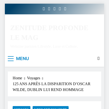
Skip
to
content
ZENITUDE PROFONDE
LE MAG
Webzine parisien Lifestyle, Luxe et Culture.
MENU
Home
Voyages
125 ANS APRÈS LA DISPARITION D’OSCAR
WILDE, DUBLIN LUI REND HOMMAGE