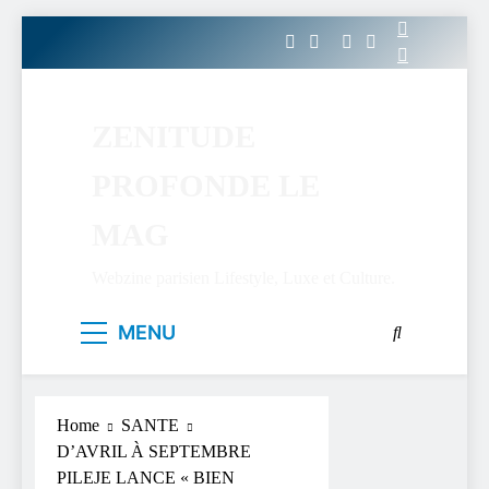
Skip
to
content
ZENITUDE
PROFONDE LE
MAG
Webzine parisien Lifestyle, Luxe et Culture.
MENU
Home
SANTE
D’AVRIL À SEPTEMBRE
PILEJE LANCE « BIEN