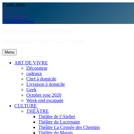
Skip
7 août 2026
to
content
Newsletter
Random News
ZENITUDE PROFONDE LE MAG
Webzine parisien Lifestyle, Luxe et Culture.
Menu
ART DE VIVRE
Décoration
cadeaux
Chef à domicile
Livraison à domicile
Geek
Octobre rose 2020
Week end escapade
CULTURE
THÉÂTRE
Théâtre de l’Atelier
Théâtre du Lucernaire
Théâtre La Croisée des Chemins
Théâtre du Marais