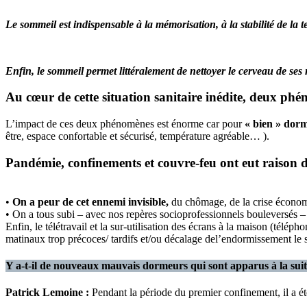
Le sommeil est indispensable à la mémorisation, à la stabilité de la 
Enfin, le sommeil permet littéralement de nettoyer le cerveau de se
Au cœur de cette situation sanitaire inédite, deux phén
L’impact de ces deux phénomènes est énorme car pour
« bien » dorm
être, espace confortable et sécurisé, température agréable… ).
Pandémie, confinements et couvre-feu ont eut raison de
•
On a peur de cet ennemi invisible,
du chômage, de la crise économ
• On a tous subi – avec nos repères socioprofessionnels bouleversés 
Enfin, le télétravail et la sur-utilisation des écrans à la maison (télépho
matinaux trop précoces/ tardifs et/ou décalage del’endormissement le s
Y a-t-il de nouveaux mauvais dormeurs qui sont apparus à la suite 
Patrick Lemoine :
Pendant la période du premier confinement, il a 