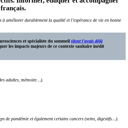
tifs. Informer, éduquer et accompagner
 français.
es à améliorer durablement la qualité et l’espérance de vie en bonne
rosciences et spécialiste du sommeil
(dont j’avais déjà
r les impacts majeurs de ce contexte sanitaire inédit
 des adultes, mémoire…).
emps de pandémie et également certains cancers (seins, digestifs…).