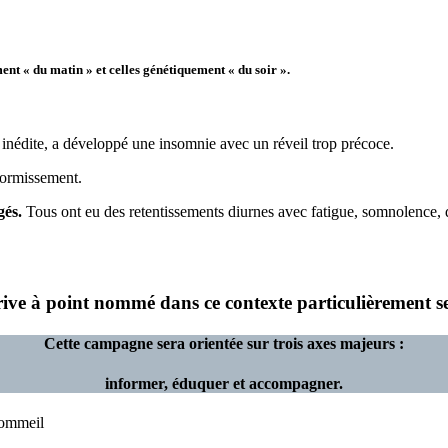
ent « du matin » et celles génétiquement « du soir ».
n inédite, a développé une insomnie avec un réveil trop précoce.
dormissement.
gés.
Tous ont eu des retentissements diurnes avec fatigue, somnolence, d
int nommé dans ce contexte particulièrement sensib
Cette campagne sera orientée sur trois axes majeurs :
informer, éduquer et accompagner.
sommeil