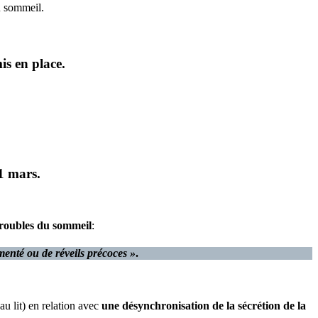
u sommeil.
is en place.
1 mars.
 troubles du sommeil
:
menté ou de réveils précoces »
.
au lit) en relation avec
une désynchronisation de la sécrétion de la