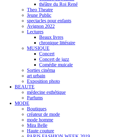
théâtre du Roi René
Theo Theatre
Jeune Public
spectacles pour enfants
Avignon 2022
Lectures
Beaux livres
chronique littéraire
MUSIQUE
Concert
Concert de jazz
Comédie muicale
Sorties cinéma
art urbain
Exposition photo
BEAUTE
médecine esthétique
Parfums
MODE
Boutiques
créateur de mode
mode homme
Mira Belle
Haute couture
PARIS FASHION WEEK 2019