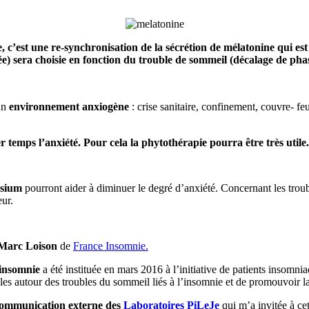
e, c’est une
re-synchronisation de la sécrétion de mélatonine qui est
 sera choisie en fonction du trouble de sommeil (décalage de phase
’un
environnement anxiogène
: crise sanitaire, confinement, couvre- f
 temps l’anxiété. Pour cela la phytothérapie pourra être très utile
ésium
pourront aider à diminuer le degré d’anxiété. Concernant les tro
eur.
Marc Loison
de
France Insomnie.
 insomnie
a été instituée en mars 2016 à l’initiative de patients insomni
es autour des troubles du sommeil liés à l’insomnie et de promouvoir la
Communication externe des
Laboratoires PiLeJe
qui m’a invitée à c