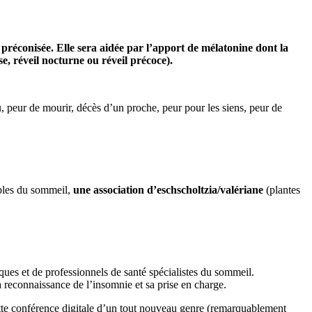
 préconisée. Elle sera aidée
par l’apport de mélatonine dont la
, réveil nocturne ou réveil précoce).
eu, peur de mourir, décès d’un proche, peur pour les siens, peur de
.
ubles du sommeil,
une association d’eschscholtzia/valériane
(plantes
aques et de professionnels de santé spécialistes du sommeil.
 reconnaissance de l’insomnie et sa prise en charge.
ette conférence digitale d’un tout nouveau genre (remarquablement