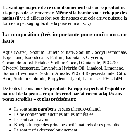
L’
avantage majeur de ce conditionnement
est que
le produit ne
risque pas de se renverser. Même si la bombe vous échappe des
mains
(il y a d’ailleurs fort peu de risques que cela arrive puisque la
forme du packaging facilite la prise en mains…)
La composition (
très importante pour moi) : un sans
faute
Aqua (Water), Sodium Laureth Sulfate, Sodium Cocoyl Isethionate,
Isopentane, Isododecane, Parfum, Isobutane, Glycerin,
Cocamidopropyl Betaine, Sodium Cocoyl Glutamate, PEG-90,
Glyceryl Isostearate, Lavandula Hybrida Oil, Linalool, Limonene,
Sodium Levulinate, Sodium Anisate, PEG-4 Rapeseedamide, Citric
Acid, Sodium Chloride, Propylene Glycol, Laureth-2, PEG-14M.
De toutes façons
tous les produits Kneipp respectent l’équilibre
naturel de la peau – ce qui les rend parfaitement adaptés aux
peaux sensibles – et plus précisément:
Ils sont
sans parabens
et sans phénoxyethanol
Ils ne contiennent aucunes huiles minérales
Ils sont sans savon
Kneipp intègre des principes actifs naturels à ses produits
Ils sont testés dermatologiquement.