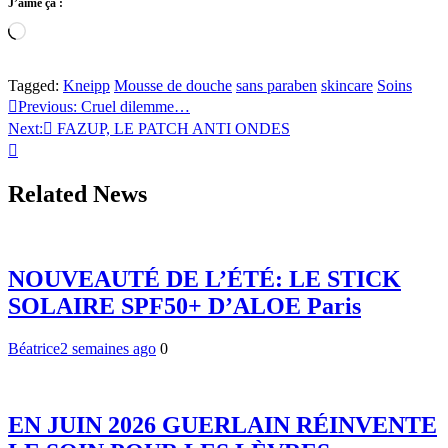
J’aime ça :
Chargement…
Tagged:
Kneipp
Mousse de douche
sans paraben
skincare
Soins
Navigation
Previous:
Cruel dilemme…
Next:
FAZUP, LE PATCH ANTI ONDES
de
l’article
Related News
NOUVEAUTÉ DE L’ÉTÉ: LE STICK
SOLAIRE SPF50+ D’ALOE Paris
Béatrice
2 semaines ago
0
EN JUIN 2026 GUERLAIN RÉINVENTE