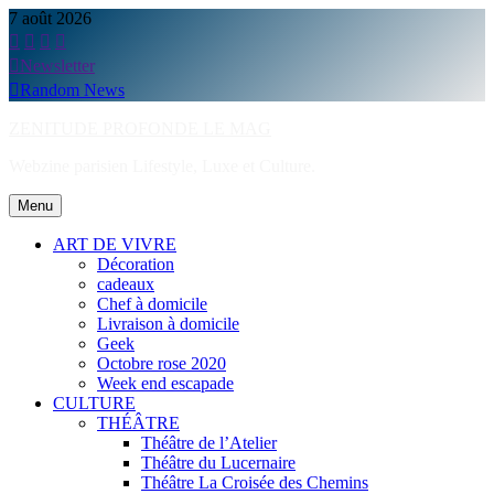
Skip
7 août 2026
to
content
Newsletter
Random News
ZENITUDE PROFONDE LE MAG
Webzine parisien Lifestyle, Luxe et Culture.
Menu
ART DE VIVRE
Décoration
cadeaux
Chef à domicile
Livraison à domicile
Geek
Octobre rose 2020
Week end escapade
CULTURE
THÉÂTRE
Théâtre de l’Atelier
Théâtre du Lucernaire
Théâtre La Croisée des Chemins