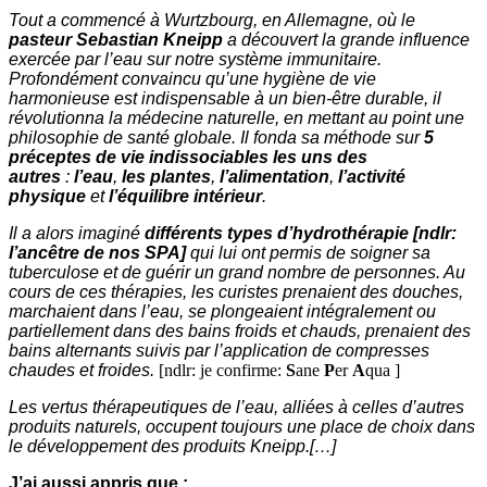
Tout a commencé à Wurtzbourg, en Allemagne, où le
pasteur Sebastian Kneipp
a découvert la grande influence
exercée par l’eau sur notre système immunitaire.
Profondément convaincu qu’une hygiène de vie
harmonieuse est indispensable à un bien-être durable, il
révolutionna la médecine naturelle, en mettant au point une
philosophie de santé globale. Il fonda sa méthode sur
5
préceptes de vie indissociables les uns des
autres
:
l’eau
,
les plantes
,
l’alimentation
,
l’activité
physique
et
l’équilibre intérieur
.
Il a alors imaginé
différents types d’hydrothérapie [ndlr:
l’ancêtre de nos SPA]
qui lui ont permis de soigner sa
tuberculose et de guérir un grand nombre de personnes. Au
cours de ces thérapies, les curistes prenaient des douches,
marchaient dans l’eau, se plongeaient intégralement ou
partiellement dans des bains froids et chauds, prenaient des
bains alternants suivis par l’application de compresses
chaudes et froides.
[ndlr: je confirme:
S
ane
P
er
A
qua ]
Les vertus thérapeutiques de l’eau, alliées à celles d’autres
produits naturels, occupent toujours une place de choix dans
le développement des produits Kneipp.[…]
J’ai aussi appris que :