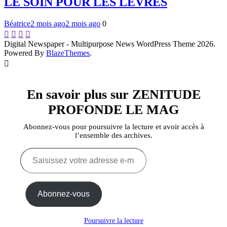
LE SOIN POUR LES LÈVRES
Béatrice
2 mois ago
2 mois ago
0
Digital Newspaper - Multipurpose News WordPress Theme 2026.
Powered By
BlazeThemes
.
En savoir plus sur ZENITUDE
PROFONDE LE MAG
Abonnez-vous pour poursuivre la lecture et avoir accès à
l’ensemble des archives.
Saisissez
votre
adresse
e-
mail…
Abonnez-vous
Poursuivre la lecture