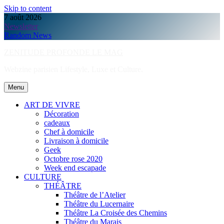
Skip to content
7 août 2026
Newsletter
Random News
ZENITUDE PROFONDE LE MAG
Webzine parisien Lifestyle, Luxe et Culture.
Menu
ART DE VIVRE
Décoration
cadeaux
Chef à domicile
Livraison à domicile
Geek
Octobre rose 2020
Week end escapade
CULTURE
THÉÂTRE
Théâtre de l’Atelier
Théâtre du Lucernaire
Théâtre La Croisée des Chemins
Théâtre du Marais