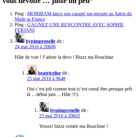
vous dévoile … juste un peu
”
Ping :
MOBIBAM lance son canapé sur-mesure au Salon du
Made in France
Ping :
GAGNEZ UNE RENCONTRE AVEC SOPHIE
FERJANI
bypimprenelle
dit :
24 mai 2016 à 20h06
Hâte de voir ! J’adore la deco ! Bizzz ma Bouchine
beatricelise
dit :
25 mai 2016 à 9h48
Oui c’est joli comme tout (c’est censé être presque prêt
là …début juin …Hâte !!!)
bypimprenelle
dit :
25 mai 2016 à 20h02
Yessss! bizzz ventée ma Bouchine !