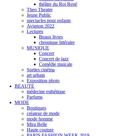
théâtre du Roi René
Theo Theatre
Jeune Public
spectacles pour enfants
Avignon 2022
Lectures
Beaux livres
chronique littéraire
MUSIQUE
Concert
Concert de jazz
Comédie muicale
Sorties cinéma
art urbain
Exposition photo
BEAUTE
médecine esthétique
Parfums
MODE
Boutiques
créateur de mode
mode homme
Mira Belle
Haute couture
PARIS FASHION WEEK 2019