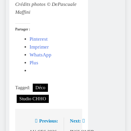
Crédits photos © DePascuale
Maffini
Partager :
Pinterest
Imprimer
WhatsApp
Plus
Tagged:
Déco
Studio CHHO
Previous:
Next:
Navigation