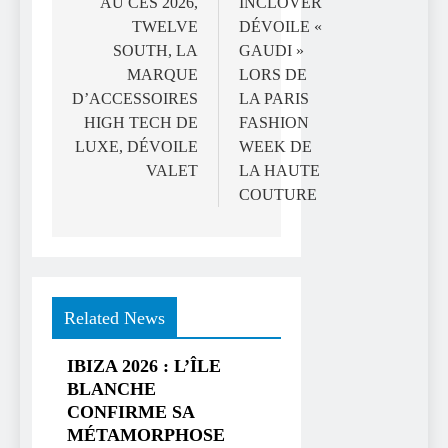
de
AU CES 2026,
INCLOVER
TWELVE
DÉVOILE «
l’article
SOUTH, LA
GAUDI »
MARQUE
LORS DE
D’ACCESSOIRES
LA PARIS
HIGH TECH DE
FASHION
LUXE, DÉVOILE
WEEK DE
VALET
LA HAUTE
COUTURE
Related News
IBIZA 2026 : L’ÎLE
BLANCHE
CONFIRME SA
MÉTAMORPHOSE