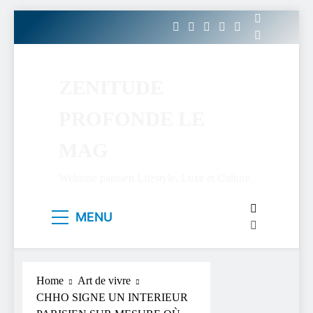
Skip
to
content
ZENITUDE
PROFONDE LE
MAG
Webzine parisien Lifestyle, Luxe et Culture.
MENU
Home
Art de vivre
CHHO SIGNE UN INTERIEUR