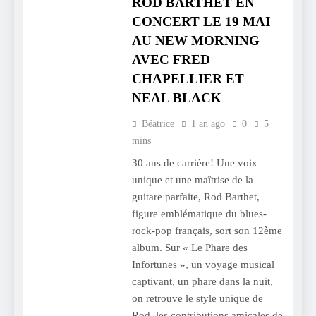
ROD BARTHET EN
CONCERT LE 19 MAI
AU NEW MORNING
AVEC FRED
CHAPELLIER ET
NEAL BLACK
Béatrice
1 an ago
0
5
mins
30 ans de carrière! Une voix
unique et une maîtrise de la
guitare parfaite, Rod Barthet,
figure emblématique du blues-
rock-pop français, sort son 12ème
album. Sur « Le Phare des
Infortunes », un voyage musical
captivant, un phare dans la nuit,
on retrouve le style unique de
Rod, les contributions amicales de