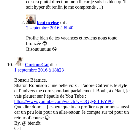
ce sera plutôt direction mon lit car je suis hs bien qu’il
soit hyper tôt (enfin je me comprends …)
beatricelise
dit :
2 septembre 2016 à 6h40
Profite bien de tes vacances et reviens nous toute
bronzée 😎
Bisouuuuuus 😘
CuriousCat
dit :
1 septembre 2016 à 18h23
Bonsoir Béatrice,
Sharon Robinson : une belle voix ! J’adore Caffeine, le style
et l’univers me correspondant parfaitement. Bouh, à défaut, je
vais pleurer sur l’épaule de You Tube :
https://www.youtube.com/watch?v=DGgy8iLBYPQ
Que dire donc… j’espère que tu en profiteras pour nous aussi
car un peu loin pour un aller-retour. Je compte sur toi pour un
retour of course 😉
By, @ bientôt.
Cat