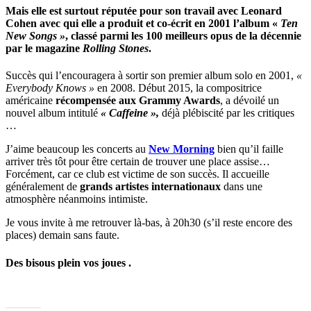
Mais elle est surtout réputée pour son travail avec Leonard
Cohen avec qui elle a produit et co-écrit en 2001 l’album «
Ten
New Songs »
, classé parmi les 100 meilleurs opus de la décennie
par le magazine
Rolling Stones
.
Succès qui l’encouragera à sortir son premier album solo en 2001,
«
Everybody Knows »
en 2008. Début 2015, la compositrice
américaine
récompensée aux Grammy Awards
, a dévoilé un
nouvel album intitulé
« Caffeine »,
déjà plébiscité par les critiques
…
J’aime beaucoup les concerts au
New Morning
bien qu’il faille
arriver très tôt pour être certain de trouver une place assise…
Forcément, car ce club est victime de son succès. Il accueille
généralement de
grands artistes internationaux
dans une
atmosphère néanmoins intimiste.
Je vous invite à me retrouver là-bas, à 20h30 (s’il reste encore des
places) demain sans faute.
Des bisous plein vos joues .