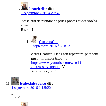
beatricelise
dit :
1 septembre 2016 à 20h48
J’essaierai de prendre de jolies photos et des vidéos
aussi …
Bisous !
CuriousCat
dit :
1 septembre 2016 à 21h12
Merci Béatrice. Dans son répertoire, je retiens
aussi « Invisible tatoo » :
:
https://www.youtube.com/watch?
v=U2iOCAHpFFE
. 🙂
Belle soirée, biz !
loufoxinloveblog
dit :
1 septembre 2016 à 18h22
Enjoy !