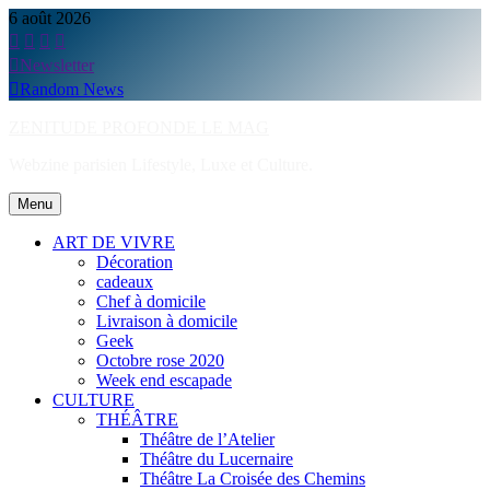
Skip
6 août 2026
to
content
Newsletter
Random News
ZENITUDE PROFONDE LE MAG
Webzine parisien Lifestyle, Luxe et Culture.
Menu
ART DE VIVRE
Décoration
cadeaux
Chef à domicile
Livraison à domicile
Geek
Octobre rose 2020
Week end escapade
CULTURE
THÉÂTRE
Théâtre de l’Atelier
Théâtre du Lucernaire
Théâtre La Croisée des Chemins