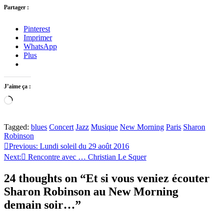
Partager :
Pinterest
Imprimer
WhatsApp
Plus
J’aime ça :
Chargement…
Tagged:
blues
Concert
Jazz
Musique
New Morning
Paris
Sharon
Robinson
Navigation
Previous:
Lundi soleil du 29 août 2016
Next:
Rencontre avec … Christian Le Squer
de
l’article
24 thoughts on “
Et si vous veniez écouter
Sharon Robinson au New Morning
demain soir…
”