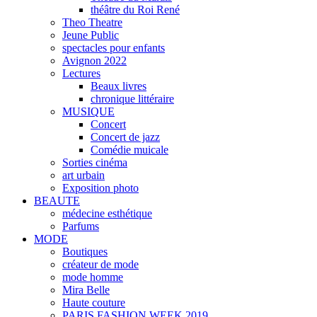
théâtre du Roi René
Theo Theatre
Jeune Public
spectacles pour enfants
Avignon 2022
Lectures
Beaux livres
chronique littéraire
MUSIQUE
Concert
Concert de jazz
Comédie muicale
Sorties cinéma
art urbain
Exposition photo
BEAUTE
médecine esthétique
Parfums
MODE
Boutiques
créateur de mode
mode homme
Mira Belle
Haute couture
PARIS FASHION WEEK 2019