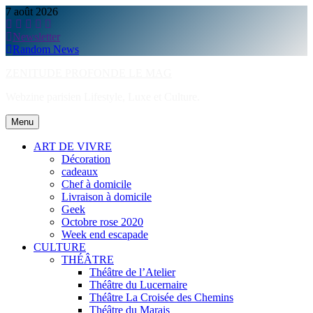
Skip
7 août 2026
to
content
Newsletter
Random News
ZENITUDE PROFONDE LE MAG
Webzine parisien Lifestyle, Luxe et Culture.
Menu
ART DE VIVRE
Décoration
cadeaux
Chef à domicile
Livraison à domicile
Geek
Octobre rose 2020
Week end escapade
CULTURE
THÉÂTRE
Théâtre de l’Atelier
Théâtre du Lucernaire
Théâtre La Croisée des Chemins
Théâtre du Marais