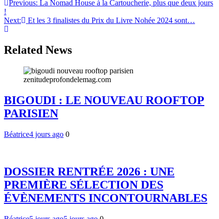
Navigation
Previous:
La Nomad House à la Cartoucherie, plus que deux jours
!
de
Next:
Et les 3 finalistes du Prix du Livre Nohée 2024 sont…
l’article
Related News
BIGOUDI : LE NOUVEAU ROOFTOP
PARISIEN
Béatrice
4 jours ago
0
DOSSIER RENTRÉE 2026 : UNE
PREMIÈRE SÉLECTION DES
ÉVÈNEMENTS INCONTOURNABLES
Béatrice
5 jours ago
5 jours ago
0