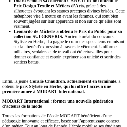
Dilara Semo et sa collection CARYATID ont obtenu le
Prix Design Textile et Métiers d’Arts,
grâce à des
silhouettes évoquant les statues grecques divines brisées. Cette
métaphore vise à mettre en avant les femmes, qui sont bien
souvent jugées sur leur apparence et non sur ce qu’elles sont
vraiment.
Léonardo de Michelis a obtenu le Prix du Public pour sa
collection SUI GENERIS.
Ancien lauréat du concours
Styliste en Herbe, il a gagné le cœur des spectateurs en misant
sur la liberté d’expression à travers le vêtement. Uniformes
militaires, scolaires et de travail ont été retravaillés pour
donner confiance et espoir, exprimer son unicité et sortir des
sentiers battus.
Enfin, la jeune
Coralie Chaudron, actuellement en terminale,
a
obtenu le
prix Styliste en Herbe, qui lui offre l’accès à une
première année à MODART International.
MODART International : former une nouvelle génération
d’acteurs de la mode
Toutes les formations de l’école MODART bénéficient d’une
pédagogie innovante et efficace, basée sur l’apprentissage concret
d’un métier. Tout au long de l’année, l’école mobilise ses étudiants