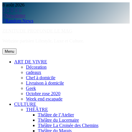
Skip
8 août 2026
to
content
Newsletter
Random News
ZENITUDE PROFONDE LE MAG
Webzine parisien Lifestyle, Luxe et Culture.
Menu
ART DE VIVRE
Décoration
cadeaux
Chef à domicile
Livraison à domicile
Geek
Octobre rose 2020
Week end escapade
CULTURE
THÉÂTRE
Théâtre de l’Atelier
Théâtre du Lucernaire
Théâtre La Croisée des Chemins
Théâtre du Marais