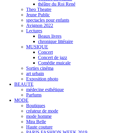
théâtre du Roi René
Theo Theatre
Jeune Public
spectacles pour enfants
Avignon 2022
Lectures
Beaux livres
chronique littéraire
MUSIQUE
Concert
Concert de jazz
Comédie muicale
Sorties cinéma
art urbain
Exposition photo
BEAUTE
médecine esthétique
Parfums
MODE
Boutiques
créateur de mode
mode homme
Mira Belle
Haute couture
PARIS FASHION WEEK 2019