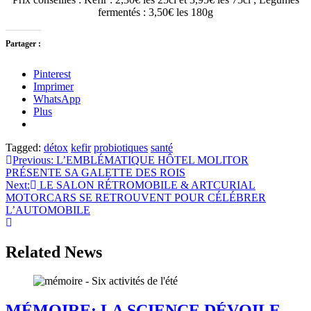
fermentés : 3,50€ les 180g
Partager :
Pinterest
Imprimer
WhatsApp
Plus
Tagged:
détox
kefir
probiotiques
santé
Navigation
Previous:
L’EMBLÉMATIQUE HÔTEL MOLITOR
PRÉSENTE SA GALETTE DES ROIS
de
Next:
LE SALON RÉTROMOBILE & ARTCURIAL
l’article
MOTORCARS SE RETROUVENT POUR CÉLÉBRER
L’AUTOMOBILE
Related News
MÉMOIRE: LA SCIENCE DÉVOILE