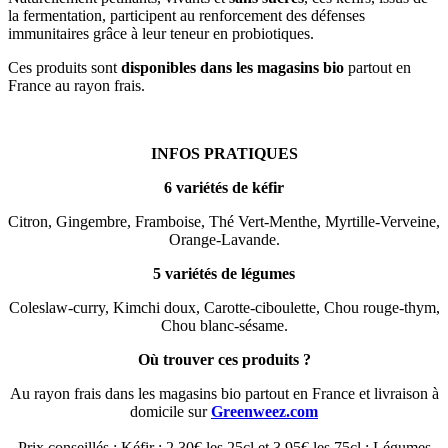
la fermentation, participent au renforcement des défenses
immunitaires grâce à leur teneur en probiotiques.
Ces produits sont
disponibles dans les magasins bio
partout en
France au rayon frais.
INFOS PRATIQUES
6 variétés de kéfir
Citron, Gingembre, Framboise, Thé Vert-Menthe, Myrtille-Verveine,
Orange-Lavande.
5 variétés de légumes
Coleslaw-curry, Kimchi doux, Carotte-ciboulette, Chou rouge-thym,
Chou blanc-sésame.
Où trouver ces produits ?
Au rayon frais dans les magasins bio partout en France et livraison à
domicile sur
Greenweez.com
Prix conseillés : Kéfir : 2,30€ les 25cl et 3,95€ les 75cl ; Légumes