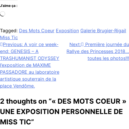
J’aime ça :
Chargement…
Tagged:
Des Mots Coeur
Exposition
Galerie Brugier-Rigail
Miss Tic
Navigation
Previous:
A voir ce week-
Next:
Première journée du
end: GENESIS – A
Rallye des Princesses 2018…
de
TRASHUMANIST ODYSSEY
toutes les photos!!!
l’article
l’exposition de MAXIME
PASSADORE au laboratoire
artistique souterrain de la
place Vendôme.
2 thoughts on “
« DES MOTS COEUR »
UNE EXPOSITION PERSONNELLE DE
MISS TIC
”