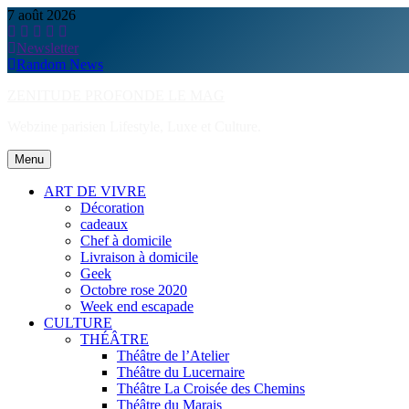
Skip
7 août 2026
to
content
Newsletter
Random News
ZENITUDE PROFONDE LE MAG
Webzine parisien Lifestyle, Luxe et Culture.
Menu
ART DE VIVRE
Décoration
cadeaux
Chef à domicile
Livraison à domicile
Geek
Octobre rose 2020
Week end escapade
CULTURE
THÉÂTRE
Théâtre de l’Atelier
Théâtre du Lucernaire
Théâtre La Croisée des Chemins
Théâtre du Marais