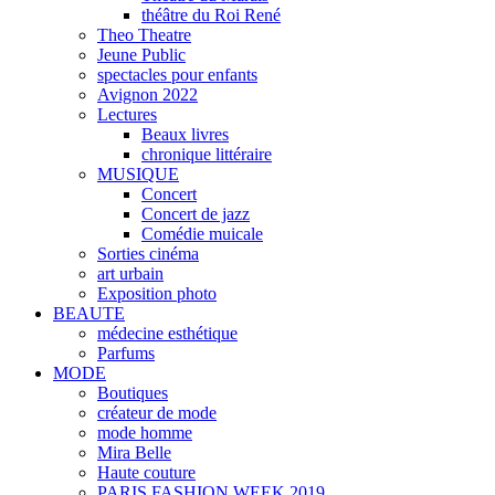
théâtre du Roi René
Theo Theatre
Jeune Public
spectacles pour enfants
Avignon 2022
Lectures
Beaux livres
chronique littéraire
MUSIQUE
Concert
Concert de jazz
Comédie muicale
Sorties cinéma
art urbain
Exposition photo
BEAUTE
médecine esthétique
Parfums
MODE
Boutiques
créateur de mode
mode homme
Mira Belle
Haute couture
PARIS FASHION WEEK 2019