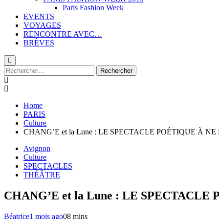
Paris Fashion Week
EVENTS
VOYAGES
RENCONTRE AVEC…
BRÈVES
Rechercher :
Home
PARIS
Culture
CHANG’E et la Lune : LE SPECTACLE POÉTIQUE À 
Avignon
Culture
SPECTACLES
THÉÂTRE
CHANG’E et la Lune : LE SPECTACL
Béatrice
1 mois ago
0
8 mins