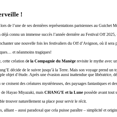
rveille !
, lors de l’une de ses dernières représentations parisiennes au Guichet 
à connu un immense succès l’année dernière au Festival Off 2025, ce q
nchanter une nouvelle fois les festivaliers du Off d’Avignon, où il sera 
riques… et néanmoins tragiques!
 cette création d
e la Compagnie du Manège
revisite le mythe avec u
ng’E décide de le suivre jusqu’à la Terre. Mais son voyage prend un t
ple objet d’étude. Après une évasion aussi inattendue que libératrice, 
ù se croisent des créatures mystérieuses, des paysages fantastiques et de
ire de Hayao Miyazaki, mais
CHANG’E et la Lune
possède avant tout s
 trouver naturellement sa place pour servir le récit.
alliant – aussi paradoxal que cela puisse paraître – simplicité et origin