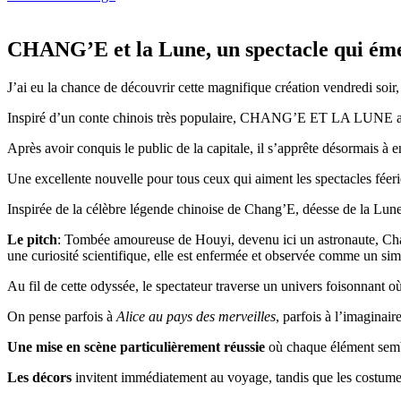
CHANG’E et la Lune, un spectacle qui éme
J’ai eu la chance de découvrir cette magnifique création vendredi soir
Inspiré d’un conte chinois très populaire, CHANG’E ET LA LUNE a déj
Après avoir conquis le public de la capitale, il s’apprête désormais à e
Une excellente nouvelle pour tous ceux qui aiment les spectacles fée
Inspirée de la célèbre légende chinoise de Chang’E, déesse de la Lune,
Le pitch
: Tombée amoureuse de Houyi, devenu ici un astronaute, Cha
une curiosité scientifique, elle est enfermée et observée comme un sim
Au fil de cette odyssée, le spectateur traverse un univers foisonnant o
On pense parfois à
Alice au pays des merveilles
, parfois à l’imagina
Une mise en scène particulièrement réussie
où chaque élément semble
Les décors
invitent immédiatement au voyage, tandis que les costumes, 