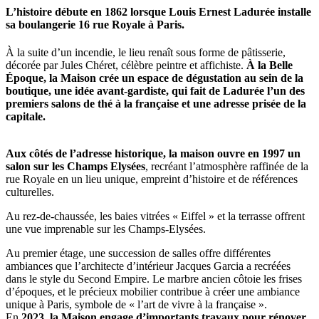
L’histoire débute en 1862 lorsque Louis Ernest Ladurée installe
sa boulangerie 16 rue Royale à Paris.
À la suite d’un incendie, le lieu renaît sous forme de pâtisserie,
décorée par Jules Chéret, célèbre peintre et affichiste.
À la Belle
Époque, la Maison crée un espace de dégustation au sein de la
boutique, une idée avant-gardiste, qui fait de Ladurée l’un des
premiers salons de thé à la française et une adresse prisée de la
capitale.
Aux côtés de l’adresse historique, la maison ouvre en 1997 un
salon sur les Champs Elysées
, recréant l’atmosphère raffinée de la
rue Royale en un lieu unique, empreint d’histoire et de références
culturelles.
Au rez-de-chaussée, les baies vitrées « Eiffel » et la terrasse offrent
une vue imprenable sur les Champs-Elysées.
Au premier étage, une succession de salles offre différentes
ambiances que l’architecte d’intérieur Jacques Garcia a recréées
dans le style du Second Empire. Le marbre ancien côtoie les frises
d’époques, et le précieux mobilier contribue à créer une ambiance
unique à Paris, symbole de « l’art de vivre à la française ».
En
2023, la Maison engage d’importants travaux pour rénover