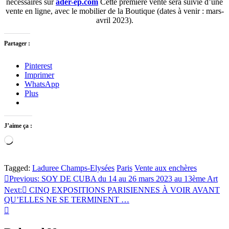
nécessaires sur
ader-ep.com
Cette première vente sera suivie d’une
vente en ligne, avec le mobilier de la Boutique (dates à venir : mars-
avril 2023).
Partager :
Pinterest
Imprimer
WhatsApp
Plus
J’aime ça :
Chargement…
Tagged:
Laduree Champs-Elysées
Paris
Vente aux enchères
Navigation
Previous:
SOY DE CUBA du 14 au 26 mars 2023 au 13ème Art
Next:
CINQ EXPOSITIONS PARISIENNES À VOIR AVANT
de
QU’ELLES NE SE TERMINENT …
l’article