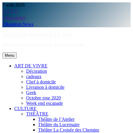
Skip
7 août 2026
to
content
Newsletter
Random News
ZENITUDE PROFONDE LE MAG
Webzine parisien Lifestyle, Luxe et Culture.
Menu
ART DE VIVRE
Décoration
cadeaux
Chef à domicile
Livraison à domicile
Geek
Octobre rose 2020
Week end escapade
CULTURE
THÉÂTRE
Théâtre de l’Atelier
Théâtre du Lucernaire
Théâtre La Croisée des Chemins