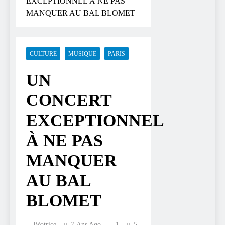
EXCEPTIONNEL À NE PAS
MANQUER AU BAL BLOMET
CULTURE
MUSIQUE
PARIS
UN
CONCERT
EXCEPTIONNEL
À NE PAS
MANQUER
AU BAL
BLOMET
Béatrice
7 Ans Ago
1
5