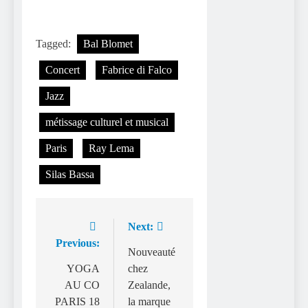
Tagged:
Bal Blomet
Concert
Fabrice di Falco
Jazz
métissage culturel et musical
Paris
Ray Lema
Silas Bassa
Next:
Navigation
Previous:
de
Nouveauté
YOGA
chez
l’article
AU CO
Zealande,
PARIS 18
la marque