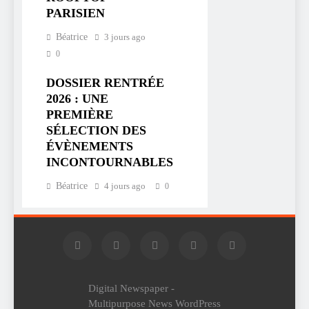
PARISIEN
Béatrice
3 jours ago
0
DOSSIER RENTRÉE
2026 : UNE
PREMIÈRE
SÉLECTION DES
ÉVÈNEMENTS
INCONTOURNABLES
Béatrice
4 jours ago
0
Digital Newspaper -
Multipurpose News WordPress