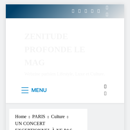
Skip
to
content
ZENITUDE
PROFONDE LE
MAG
Webzine parisien Lifestyle, Luxe et Culture.
MENU
Home
PARIS
Culture
UN CONCERT