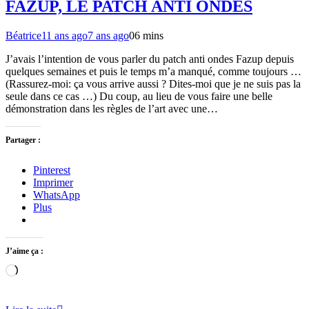
FAZUP, LE PATCH ANTI ONDES
Béatrice
11 ans ago
7 ans ago
0
6 mins
J’avais l’intention de vous parler du patch anti ondes Fazup depuis
quelques semaines et puis le temps m’a manqué, comme toujours …
(Rassurez-moi: ça vous arrive aussi ? Dites-moi que je ne suis pas la
seule dans ce cas …) Du coup, au lieu de vous faire une belle
démonstration dans les règles de l’art avec une…
Partager :
Pinterest
Imprimer
WhatsApp
Plus
J’aime ça :
Chargement…