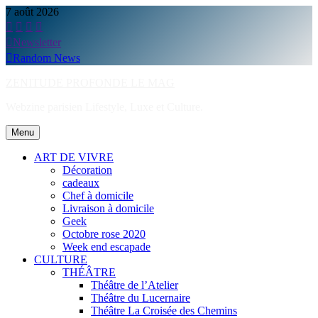
Skip
7 août 2026
to
content
Newsletter
Random News
ZENITUDE PROFONDE LE MAG
Webzine parisien Lifestyle, Luxe et Culture.
Menu
ART DE VIVRE
Décoration
cadeaux
Chef à domicile
Livraison à domicile
Geek
Octobre rose 2020
Week end escapade
CULTURE
THÉÂTRE
Théâtre de l’Atelier
Théâtre du Lucernaire
Théâtre La Croisée des Chemins