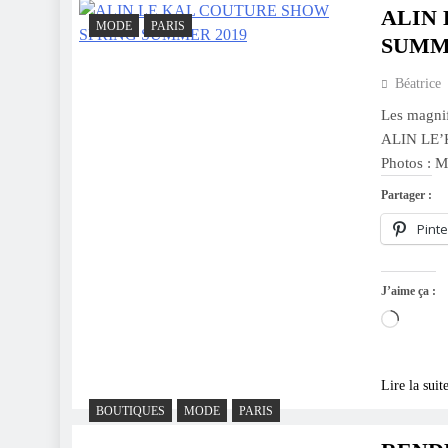
ALIN
MODE
PARIS
SUMM
Béatrice
Les magnif
ALIN LE’K
Photos : M
Partager :
Pinte
J’aime ça :
Charge
Lire la suit
BOUTIQUES
MODE
PARIS