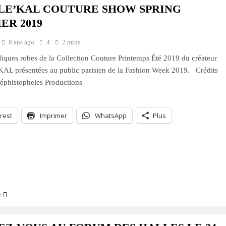
 LE’KAL COUTURE SHOW SPRING
ER 2019
8 ans ago
4
2 mins
iques robes de la Collection Couture Printemps Été 2019 du créateur
AL présentées au public parisien de la Fashion Week 2019. Crédits
éphistopheles Productions
rest
Imprimer
WhatsApp
Plus
ment…
e