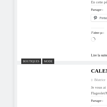
En cette pé
Partager :
Pinte
J’aime ça :
Charge
Lire la suit
BOUTIQUES
MODE
CALEN
Béatrice
Je vous ai 
Flageolet/
Partager :