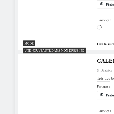
Pinte
J’aime ça :
Charge
MODE
Lire la suit
UNE NOUVEAUTÉ DANS MON DRESSING
CALEN
Béatrice
Très très
Partager :
Pinte
J’aime ça :