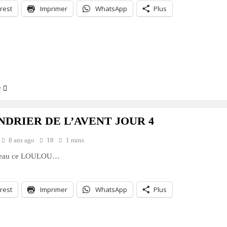
rest
Imprimer
WhatsApp
Plus
ment…
e
DRIER DE L’AVENT JOUR 4
8 ans ago
18
1 mins
 beau ce LOULOU…
rest
Imprimer
WhatsApp
Plus