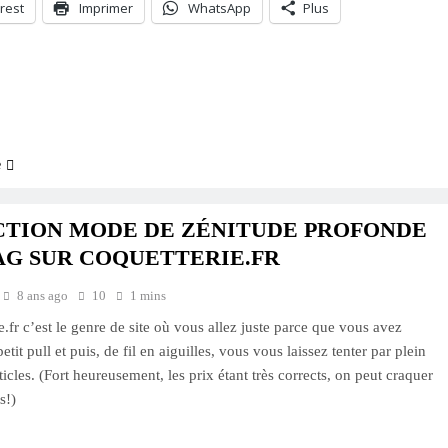
rest
Imprimer
WhatsApp
Plus
ment…
e
CTION MODE DE ZÉNITUDE PROFONDE
AG SUR COQUETTERIE.FR
8 ans ago
10
1 mins
e.fr c’est le genre de site où vous allez juste parce que vous avez
etit pull et puis, de fil en aiguilles, vous vous laissez tenter par plein
ticles. (Fort heureusement, les prix étant très corrects, on peut craquer
s!)