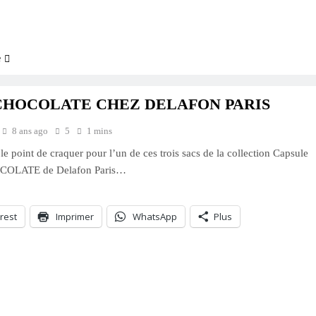
ment…
e
CHOCOLATE CHEZ DELAFON PARIS
8 ans ago
5
1 mins
 le point de craquer pour l’un de ces trois sacs de la collection Capsule
OLATE de Delafon Paris…
rest
Imprimer
WhatsApp
Plus
ment…