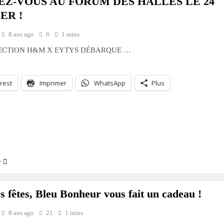
EZ-VOUS AU FORUM DES HALLES LE 24
ER !
8 ans ago
6
1 mins
ECTION H&M X EYTYS DÉBARQUE …
rest
Imprimer
WhatsApp
Plus
ment…
e
s fêtes, Bleu Bonheur vous fait un cadeau !
8 ans ago
21
1 mins