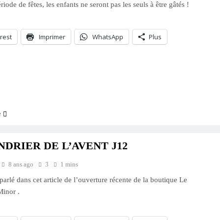
riode de fêtes, les enfants ne seront pas les seuls à être gâtés !
rest
Imprimer
WhatsApp
Plus
ment…
e
DRIER DE L’AVENT J12
8 ans ago
3
1 mins
parlé dans cet article de l’ouverture récente de la boutique Le
Minor .