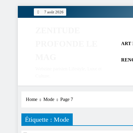
Skip
7 août 2026
to
content
ZENITUDE
PROFONDE LE
ART 
MAG
REN
Webzine parisien Lifestyle, Luxe et
Culture.
Home
Mode
Page 7
Étiquette :
Mode