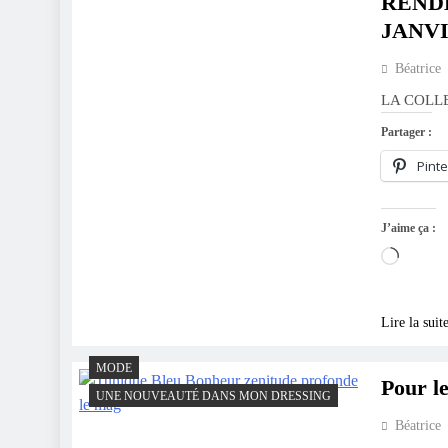
REND
JANVI
Béatrice
LA COLL
Partager :
Pinte
J’aime ça :
Charge
Lire la suit
MODE
Pour le
UNE NOUVEAUTÉ DANS MON DRESSING
Béatrice