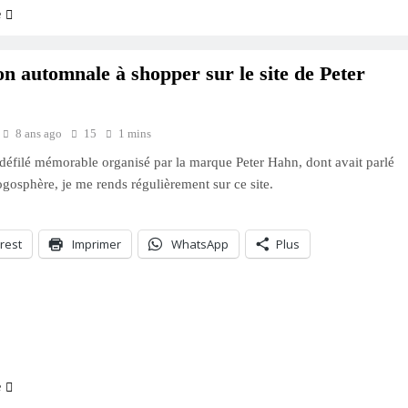
e
on automnale à shopper sur le site de Peter
8 ans ago
15
1 mins
défilé mémorable organisé par la marque Peter Hahn, dont avait parlé
logosphère, je me rends régulièrement sur ce site.
rest
Imprimer
WhatsApp
Plus
ment…
e