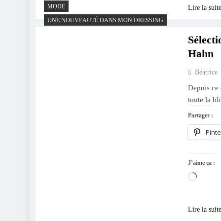
MODE
Lire la suit
UNE NOUVEAUTÉ DANS MON DRESSING
Sélecti
Hahn
Béatrice
Depuis ce 
toute la b
Partager :
Pinte
J’aime ça :
Charge
Lire la suit