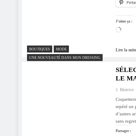
Pinte
J’aime ça :
Charge
BOUTIQUES
MODE
Lire la suit
UNE NOUVEAUTÉ DANS MON DRESSING
SÉLE
LE M
Béatrice
Coquetteri
repéré un p
d’autres ar
sans regret
Partager :