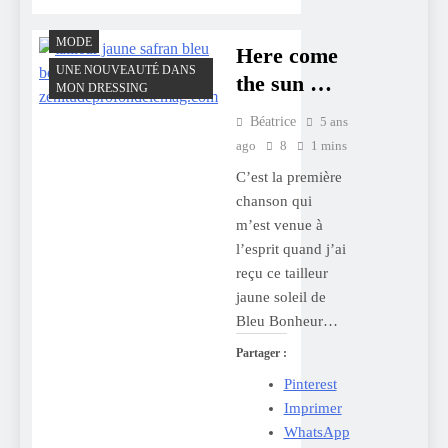
MODE
Here come
UNE NOUVEAUTÉ DANS
the sun …
MON DRESSING
Béatrice
5 ans
ago
8
1 mins
C’est la première
chanson qui
m’est venue à
l’esprit quand j’ai
reçu ce tailleur
jaune soleil de
Bleu Bonheur…
Partager :
Pinterest
Imprimer
WhatsApp