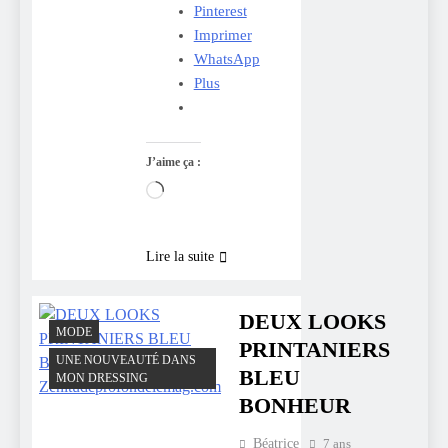
Pinterest
Imprimer
WhatsApp
Plus
J’aime ça :
Chargement…
Lire la suite
DEUX LOOKS
MODE
PRINTANIERS
UNE NOUVEAUTÉ DANS
BLEU
MON DRESSING
BONHEUR
Béatrice
7 ans