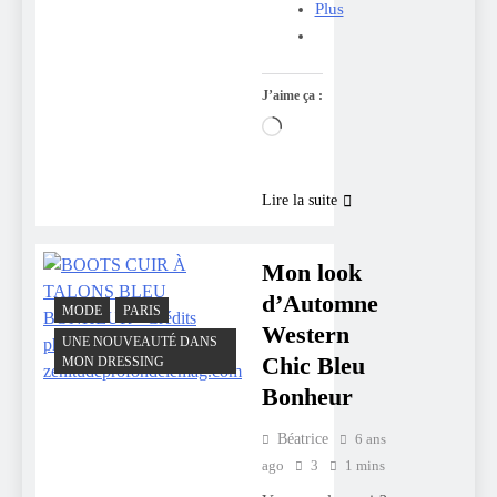
Plus
J’aime ça :
Chargement…
Lire la suite
Mon look
d’Automne
MODE
PARIS
Western
UNE NOUVEAUTÉ DANS
Chic Bleu
MON DRESSING
Bonheur
Béatrice
6 ans
ago
3
1 mins