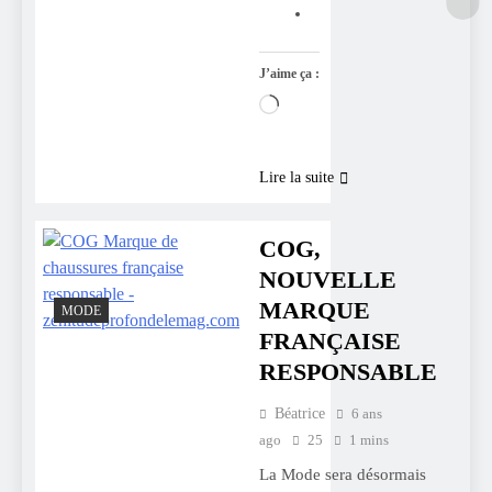
J’aime ça :
Chargement…
Lire la suite
COG,
NOUVELLE
MARQUE
MODE
FRANÇAISE
RESPONSABLE
Béatrice
6 ans
ago
25
1 mins
La Mode sera désormais