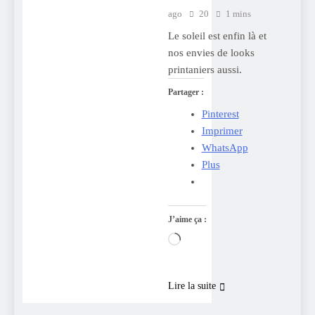
ago
20
1 mins
Le soleil est enfin là et
nos envies de looks
printaniers aussi.
Partager :
Pinterest
Imprimer
WhatsApp
Plus
J’aime ça :
Chargement…
Lire la suite