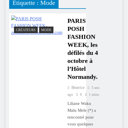
Étiquette :
Mode
PARIS
POSH
CRÉATEURS
MODE
FASHION
WEEK, les
défilés du 4
octobre à
l’Hôtel
Normandy.
Béatrice
5 ans
ago
0
1 mins
Liliane Waku
Malu Mele (*) a
rencontré pour
vous quelques