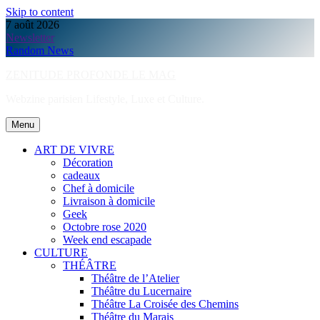
Skip to content
7 août 2026
Newsletter
Random News
ZENITUDE PROFONDE LE MAG
Webzine parisien Lifestyle, Luxe et Culture.
Menu
ART DE VIVRE
Décoration
cadeaux
Chef à domicile
Livraison à domicile
Geek
Octobre rose 2020
Week end escapade
CULTURE
THÉÂTRE
Théâtre de l’Atelier
Théâtre du Lucernaire
Théâtre La Croisée des Chemins
Théâtre du Marais