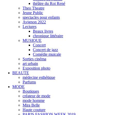
théâtre du Roi René
Theo Theatre
Jeune Public
spectacles pour enfants
Avignon 2022
Lectures
Beaux livres
chronique littéraire
MUSIQUE
Concert
Concert de jazz
Comédie muicale
Sorties cinéma
art urbain
Exposition photo
BEAUTE
médecine esthétique
Parfums
MODE
Boutiques
créateur de mode
mode homme
Mira Belle
Haute couture
PARIS FASHION WEEK 2019