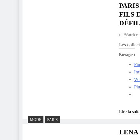
PARIS
FILS 
DÉFI
Béatrice
Les collec
Partager :
Pin
Im
Wh
Pl
Lire la suit
MODE
PARIS
LENA 