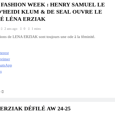
 FASHION WEEK : HENRY SAMUEL LE
D’HEIDI KLUM & DE SEAL OUVRE LE
LÉ LÉNA ERZIAK
2 ans ago
0
1 mins
tions de LENA ERZIAK sont toujours une ode à la féminité.
terest
primer
atsApp
us
e
ERZIAK DÉFILÉ AW 24-25