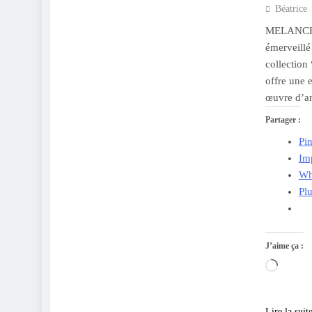
Béatrice
MELANCHOL
émerveillé
collection
offre une 
œuvre d’ar
Partager :
Pin
Im
Wh
Pl
J’aime ça :
Charge
Lire la suit