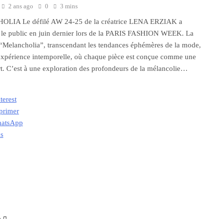
2 ans ago
0
3 mins
IA Le défilé AW 24-25 de la créatrice LENA ERZIAK a
 le public en juin dernier lors de la PARIS FASHION WEEK. La
 “Melancholia”, transcendant les tendances éphémères de la mode,
expérience intemporelle, où chaque pièce est conçue comme une
t. C’est à une exploration des profondeurs de la mélancolie…
terest
primer
atsApp
us
ment…
e