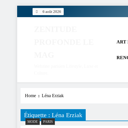
Skip
6 août 2026
to
content
ZENITUDE
PROFONDE LE
ART 
MAG
REN
Webzine parisien Lifestyle, Luxe et
Culture.
Home
Léna Erziak
Étiquette :
Léna Erziak
MODE
PARIS