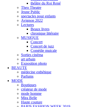
théâtre du Roi René
Theo Theatre
Jeune Public
spectacles pour enfants
Avignon 2022
Lectures
Beaux livres
chronique littéraire
MUSIQUE
Concert
Concert de jazz
Comédie muicale
Sorties cinéma
art urbain
Exposition photo
BEAUTE
médecine esthétique
Parfums
MODE
Boutiques
créateur de mode
mode homme
Mira Belle
Haute couture
PARIS FASHION WEEK 2019