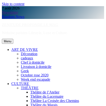
Skip to content
7 août 2026
Newsletter
Random News
ZENITUDE PROFONDE LE MAG
Webzine parisien Lifestyle, Luxe et Culture.
Menu
ART DE VIVRE
Décoration
cadeaux
Chef à domicile
Livraison à domicile
Geek
Octobre rose 2020
Week end escapade
CULTURE
THÉÂTRE
Théâtre de l’Atelier
Théâtre du Lucernaire
Théâtre La Croisée des Chemins
Théâtre du Marais