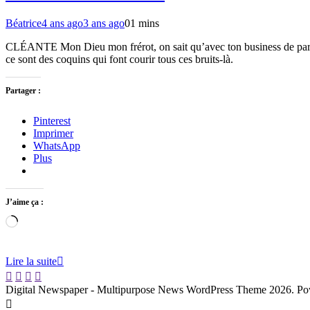
Béatrice
4 ans ago
3 ans ago
0
1 mins
CLÉANTE Mon Dieu mon frérot, on sait qu’avec ton business de paris
ce sont des coquins qui font courir tous ces bruits-là.
Partager :
Pinterest
Imprimer
WhatsApp
Plus
J’aime ça :
Chargement…
Lire la suite
Digital Newspaper - Multipurpose News WordPress Theme 2026. P