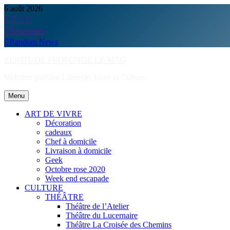
Skip
6 août 2026
to
content
Newsletter
Random News
ZENITUDE PROFONDE LE MAG
Webzine parisien Lifestyle, Luxe et Culture.
Menu
ART DE VIVRE
Décoration
cadeaux
Chef à domicile
Livraison à domicile
Geek
Octobre rose 2020
Week end escapade
CULTURE
THÉÂTRE
Théâtre de l’Atelier
Théâtre du Lucernaire
Théâtre La Croisée des Chemins