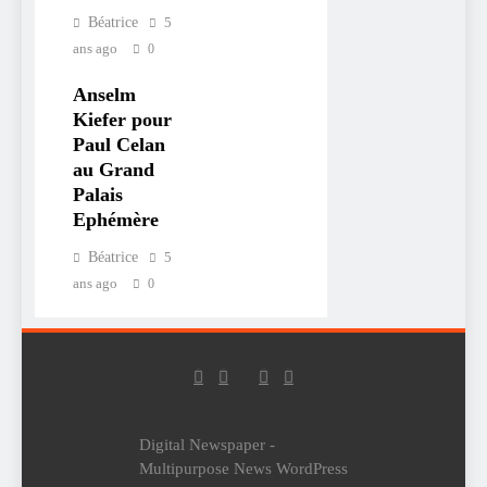
Béatrice
5
ans ago
0
Anselm
Kiefer pour
Paul Celan
au Grand
Palais
Ephémère
Béatrice
5
ans ago
0
Digital Newspaper -
Multipurpose News WordPress