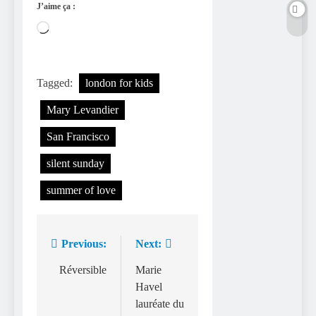
J’aime ça :
Chargement…
Tagged:
london for kids
Mary Levandier
San Francisco
silent sunday
summer of love
Previous:
Next:
Navigation
de
Réversible
Marie
Havel
l’article
lauréate du