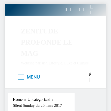
Skip
to
content
ZENITUDE
PROFONDE LE
MAG
Webzine parisien Lifestyle, Luxe et Culture.
MENU
Home
Uncategorized
Silent Sunday du 26 mars 2017