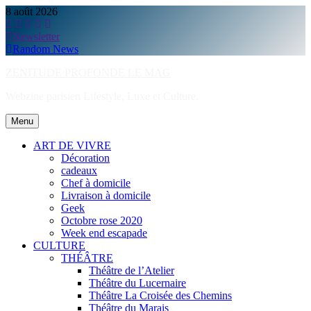
Skip
8 août 2026
to
content
Newsletter
Random News
ZENITUDE PROFONDE LE MAG
Webzine parisien Lifestyle, Luxe et Culture.
Menu
ART DE VIVRE
Décoration
cadeaux
Chef à domicile
Livraison à domicile
Geek
Octobre rose 2020
Week end escapade
CULTURE
THÉÂTRE
Théâtre de l’Atelier
Théâtre du Lucernaire
Théâtre La Croisée des Chemins
Théâtre du Marais