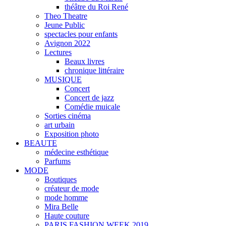
théâtre du Roi René
Theo Theatre
Jeune Public
spectacles pour enfants
Avignon 2022
Lectures
Beaux livres
chronique littéraire
MUSIQUE
Concert
Concert de jazz
Comédie muicale
Sorties cinéma
art urbain
Exposition photo
BEAUTE
médecine esthétique
Parfums
MODE
Boutiques
créateur de mode
mode homme
Mira Belle
Haute couture
PARIS FASHION WEEK 2019