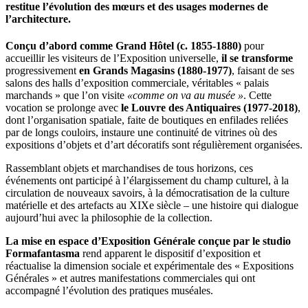
restitue l’évolution des mœurs et des usages modernes de
l’architecture.
Conçu d’abord comme Grand Hôtel
(c. 1855-1880)
pour
accueillir les visiteurs de l’Exposition universelle,
il se transforme
progressivement
en Grands Magasins
(1880-1977)
, faisant de ses
salons des halls d’exposition commerciale, véritables « palais
marchands » que l’on visite
«comme on va au musée »
. Cette
vocation se prolonge avec
le Louvre des Antiquaires (1977-2018)
,
dont l’organisation spatiale, faite de boutiques en enfilades reliées
par de longs couloirs, instaure une continuité de vitrines où des
expositions d’objets et d’art décoratifs sont régulièrement organisées.
Rassemblant objets et marchandises de tous horizons, ces
événements ont participé à l’élargissement du champ culturel, à la
circulation de nouveaux savoirs, à la démocratisation de la culture
matérielle et des artefacts au XIXe siècle – une histoire qui dialogue
aujourd’hui avec la philosophie de la collection.
La mise en espace d’Exposition Générale conçue par le studio
Formafantasma
rend apparent le dispositif d’exposition et
réactualise la dimension sociale et expérimentale des « Expositions
Générales » et autres manifestations commerciales qui ont
accompagné l’évolution des pratiques muséales.