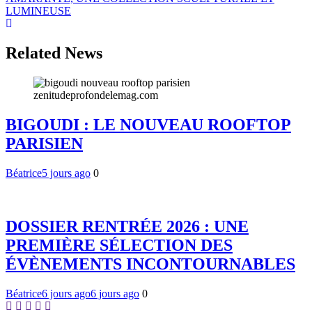
l’article
LUMINEUSE
Related News
BIGOUDI : LE NOUVEAU ROOFTOP
PARISIEN
Béatrice
5 jours ago
0
DOSSIER RENTRÉE 2026 : UNE
PREMIÈRE SÉLECTION DES
ÉVÈNEMENTS INCONTOURNABLES
Béatrice
6 jours ago
6 jours ago
0