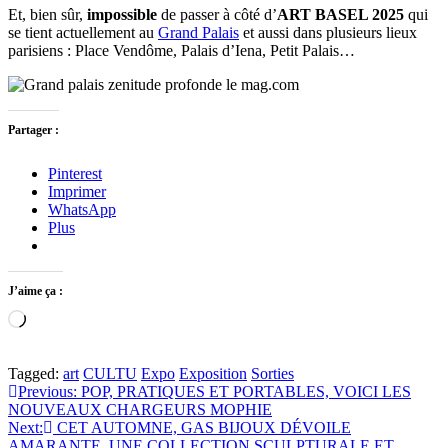
Et, bien sûr,
impossible
de passer à côté d’
ART BASEL 2025
qui
se tient actuellement au
Grand Palais
et aussi dans plusieurs lieux
parisiens : Place Vendôme, Palais d’Iena, Petit Palais…
Partager :
Pinterest
Imprimer
WhatsApp
Plus
J’aime ça :
Chargement…
Tagged:
art
CULTU
Expo
Exposition
Sorties
Navigation
Previous:
POP, PRATIQUES ET PORTABLES, VOICI LES
NOUVEAUX CHARGEURS MOPHIE
de
Next:
CET AUTOMNE, GAS BIJOUX DÉVOILE
AMARANTE, UNE COLLECTION SCULPTURALE ET