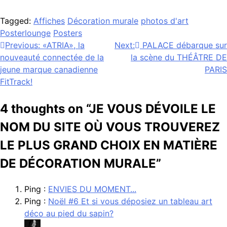
Tagged:
Affiches
Décoration murale
photos d'art
Posterlounge
Posters
Navigation
Previous:
«ATRIA», la
Next:
PALACE débarque sur
nouveauté connectée de la
la scène du THÉÂTRE DE
de
jeune marque canadienne
PARIS
l’article
FitTrack!
4 thoughts on “
JE VOUS DÉVOILE LE
NOM DU SITE OÙ VOUS TROUVEREZ
LE PLUS GRAND CHOIX EN MATIÈRE
DE DÉCORATION MURALE
”
Ping :
ENVIES DU MOMENT...
Ping :
Noël #6 Et si vous déposiez un tableau art
déco au pied du sapin?