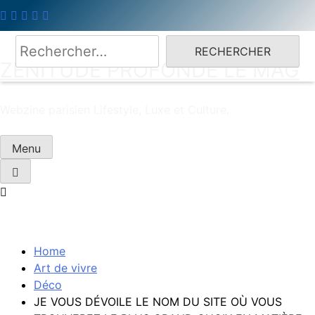
Skip
to
content
Rechercher :
ZENITUDE PROFONDE LE MAG
Webzine parisien Lifestyle, Luxe et Culture.
Menu
Home
Art de vivre
Déco
JE VOUS DÉVOILE LE NOM DU SITE OÙ VOUS