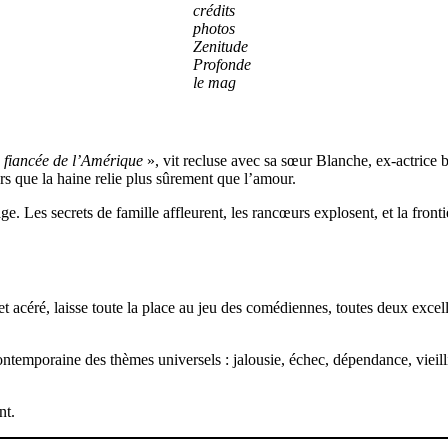
crédits
photos
Zenitude
Profonde
le mag
e fiancée de l’Amérique
», vit recluse avec sa sœur Blanche, ex-actrice b
 que la haine relie plus sûrement que l’amour.
e. Les secrets de famille affleurent, les rancœurs explosent, et la fronti
t acéré, laisse toute la place au jeu des comédiennes, toutes deux excell
mporaine des thèmes universels : jalousie, échec, dépendance, vieillissem
nt.