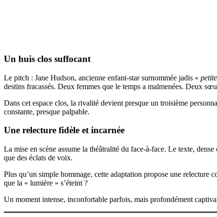
Un huis clos suffocant
Le pitch : Jane Hudson, ancienne enfant-star surnommée jadis «
petit
destins fracassés. Deux femmes que le temps a malmenées. Deux sœurs
Dans cet espace clos, la rivalité devient presque un troisième personnag
constante, presque palpable.
Une relecture fidèle et incarnée
La mise en scène assume la théâtralité du face-à-face. Le texte, dense e
que des éclats de voix.
Plus qu’un simple hommage, cette adaptation propose une relecture conte
que la « lumière » s’éteint ?
Un moment intense, inconfortable parfois, mais profondément captiva