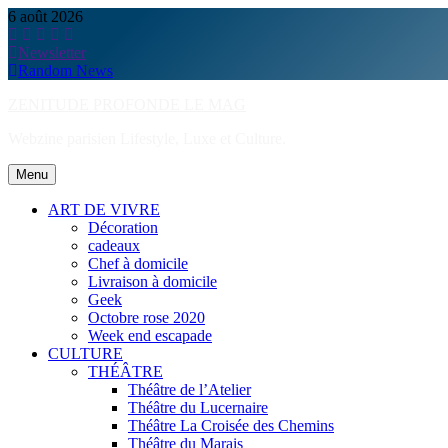
Skip
6 août 2026
to
content
Newsletter
Random News
ZENITUDE PROFONDE LE MAG
Webzine parisien Lifestyle, Luxe et Culture.
Menu
ART DE VIVRE
Décoration
cadeaux
Chef à domicile
Livraison à domicile
Geek
Octobre rose 2020
Week end escapade
CULTURE
THÉÂTRE
Théâtre de l’Atelier
Théâtre du Lucernaire
Théâtre La Croisée des Chemins
Théâtre du Marais