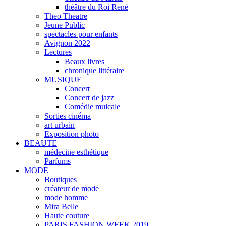
théâtre du Roi René
Theo Theatre
Jeune Public
spectacles pour enfants
Avignon 2022
Lectures
Beaux livres
chronique littéraire
MUSIQUE
Concert
Concert de jazz
Comédie muicale
Sorties cinéma
art urbain
Exposition photo
BEAUTE
médecine esthétique
Parfums
MODE
Boutiques
créateur de mode
mode homme
Mira Belle
Haute couture
PARIS FASHION WEEK 2019