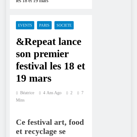
les 18 et 19 mars
EVENTS
PARIS
SOCIETE
&Repeat lance
son premier
festival les 18 et
19 mars
Béatrice
4 Ans Ago
2
7
Mins
Ce festival
art, food
et recyclage
se