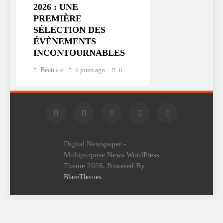
2026 : UNE
PREMIÈRE
SÉLECTION DES
ÉVÈNEMENTS
INCONTOURNABLES
Béatrice
5 jours ago
0
Digital Newspaper -
Multipurpose News WordPress
Theme 2026. Powered By
.
BlazeThemes