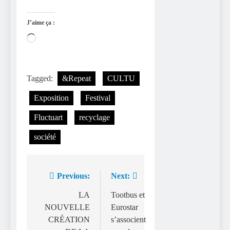
J’aime ça :
Chargement…
Tagged:
&Repeat
CULTU
Exposition
Festival
Fluctuart
recyclage
société
Previous:
Next:
Navigation
de
LA
Tootbus et
NOUVELLE
Eurostar
l’article
CRÉATION
s’associent