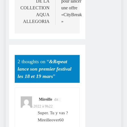
DE LA
pour lancer
COLLECTION
une offre
AQUA
«CityBreak
ALLEGORIA
»
2 thoughts on “
&Repeat
lance son premier festival
les 18 et 19 mars
”
Mireille
dit :
16 mars 2022 à 9h22
Super. Tu y vas ?
Mireilleover60