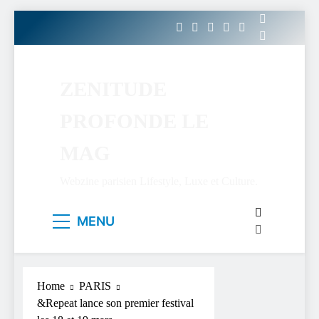
Skip
to
content
ZENITUDE
PROFONDE LE
MAG
Webzine parisien Lifestyle, Luxe et Culture.
MENU
Home
PARIS
&Repeat lance son premier festival