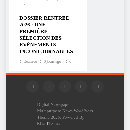
0
DOSSIER RENTRÉE
2026 : UNE
PREMIÈRE
SÉLECTION DES
ÉVÈNEMENTS
INCONTOURNABLES
Béatrice
6 jours ago
0
Digital Newspaper -
Multipurpose News WordPress
Theme 2026. Powered By
.
BlazeThemes