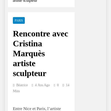
artiste sculpteur
PARIS
Rencontre avec
Cristina
Marquès
artiste
sculpteur
Béatrice
4 Ans Ago
0
14
Mins
Entre Nice et Paris, l’artiste