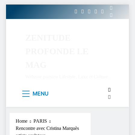
Skip
to
content
ZENITUDE
PROFONDE LE
MAG
Webzine parisien Lifestyle, Luxe et Culture.
MENU
Home
PARIS
Rencontre avec Cristina Marquès