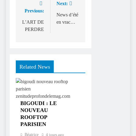
Next:
Navigation
Previous:
de
News d’été
L’ART DE
en vrac…
l’article
PERDRE
Related News
BIGOUDI : LE
NOUVEAU
ROOFTOP
PARISIEN
Béatrice
4 jours ago