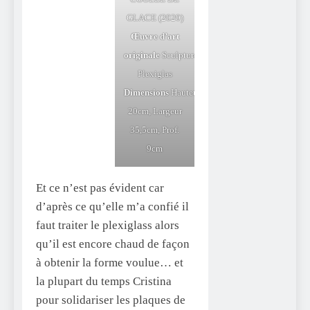
GLACE (2020)
Œuvre d’art
originale
Sculpture,
Plastique
sur
Plexiglas
Dimensions
Hauteur
20cm, Largeur
35,5cm, Prof.
9cm
Et ce n’est pas évident car
d’après ce qu’elle m’a confié il
faut traiter le plexiglass alors
qu’il est encore chaud de façon
à obtenir la forme voulue… et
la plupart du temps Cristina
pour solidariser les plaques de