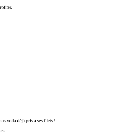
ofiter.
 voilà déjà pris à ses filets !
es.