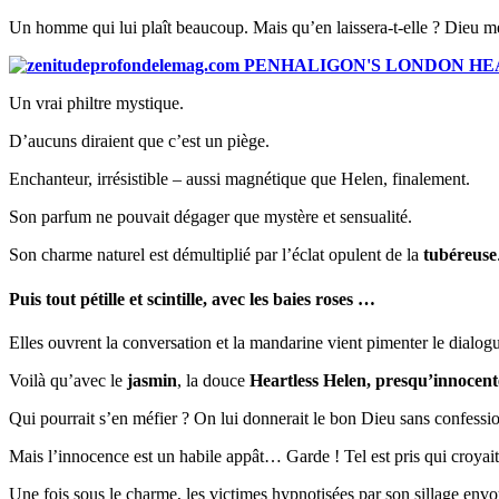
Un homme qui lui plaît beaucoup. Mais qu’en laissera-t-elle ? Dieu merci
Un vrai philtre mystique.
D’aucuns diraient que c’est un piège.
Enchanteur, irrésistible – aussi magnétique que Helen, finalement.
Son parfum ne pouvait dégager que mystère et sensualité.
Son charme naturel est démultiplié par l’éclat opulent de la
tubéreuse
Puis tout pétille et scintille, avec les
baies roses
…
Elles ouvrent la conversation et la mandarine vient pimenter le dialog
Voilà qu’avec le
jasmin
, la douce
Heartless Helen, presqu’innocent
Qui pourrait s’en méfier ? On lui donnerait le bon Dieu sans confessi
Mais l’innocence est un habile appât… Garde ! Tel est pris qui croyait
Une fois sous le charme, les victimes hypnotisées par son sillage env