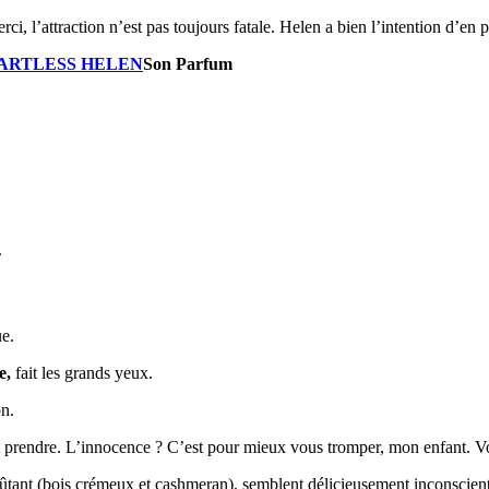
, l’attraction n’est pas toujours fatale. Helen a bien l’intention d’en pr
Son Parfum
.
ue.
e,
fait les grands yeux.
on.
 prendre. L’innocence ? C’est pour mieux vous tromper, mon enfant. Vous
oûtant (bois crémeux et cashmeran), semblent délicieusement inconscient