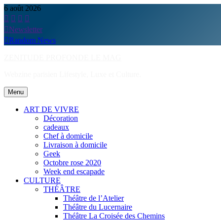
Skip
6 août 2026
to
content
Newsletter
Random News
ZENITUDE PROFONDE LE MAG
Webzine parisien Lifestyle, Luxe et Culture.
Menu
ART DE VIVRE
Décoration
cadeaux
Chef à domicile
Livraison à domicile
Geek
Octobre rose 2020
Week end escapade
CULTURE
THÉÂTRE
Théâtre de l’Atelier
Théâtre du Lucernaire
Théâtre La Croisée des Chemins