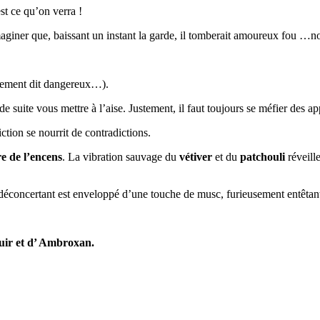
st ce qu’on verra !
d’imaginer que, baissant un instant la garde, il tomberait amoureux fou 
rement dit dangereux…).
t de suite vous mettre à l’aise. Justement, il faut toujours se méfier des
ction se nourrit de contradictions.
e de l’encens
. La vibration sauvage du
vétiver
et du
patchouli
réveill
re déconcertant est enveloppé d’une touche de musc, furieusement entêtan
uir et d’ Ambroxan.