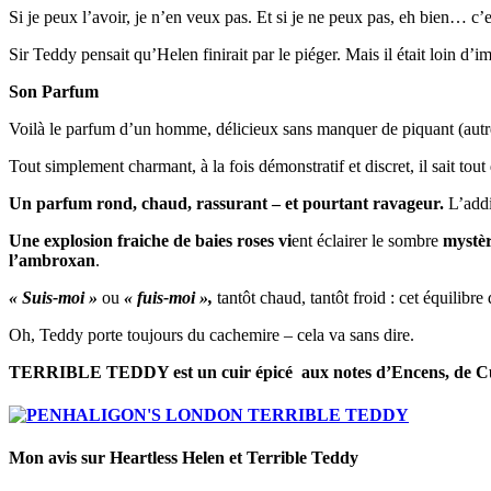
Si je peux l’avoir, je n’en veux pas. Et si je ne peux pas, eh bien… c’e
Sir Teddy pensait qu’Helen finirait par le piéger. Mais il était loin 
Son Parfum
Voilà le parfum d’un homme, délicieux sans manquer de piquant (aut
Tout simplement charmant, à la fois démonstratif et discret, il sait tou
Un parfum rond, chaud, rassurant – et pourtant ravageur.
L’addi
Une explosion fraiche de baies roses vi
ent éclairer le sombre
mystèr
l’ambroxan
.
« Suis-moi »
ou
« fuis-moi »,
tantôt chaud, tantôt froid : cet équilib
Oh, Teddy porte toujours du cachemire – cela va sans dire.
TERRIBLE TEDDY est un c
uir épicé aux notes d’Encens, de C
Mon avis sur
Heartless Helen et Terrible Teddy