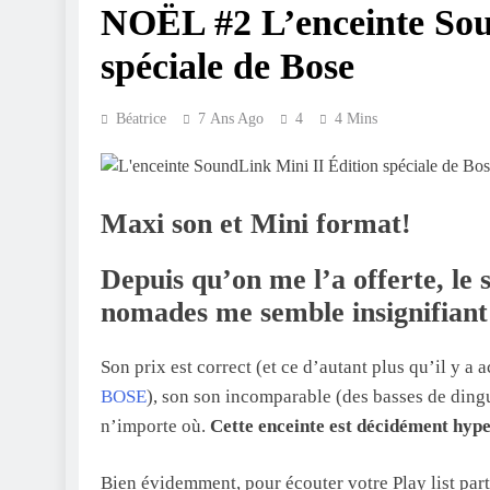
NOËL #2 L’enceinte Sou
spéciale de Bose
Béatrice
7 Ans Ago
4
4 Mins
Maxi son et Mini format
!
Depuis qu’on me l’a offerte, le 
nomades me semble insignifian
Son prix est correct (et ce d’autant plus qu’il y a
BOSE
), son son incomparable (des basses de dingu
n’importe où.
Cette enceinte est décidément hype
Bien évidemment, pour écouter votre Play list par