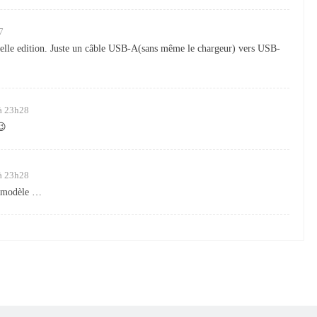
7
velle edition. Juste un câble USB-A(sans même le chargeur) vers USB-
à 23h28
😉
à 23h28
en modèle …