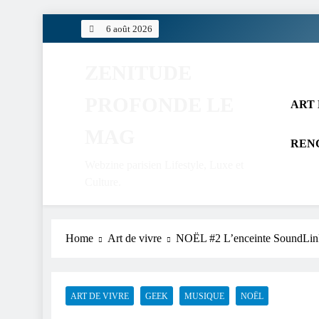
Skip
6 août 2026
to
content
ZENITUDE
PROFONDE LE
ART 
MAG
REN
Webzine parisien Lifestyle, Luxe et
Culture.
Home
Art de vivre
NOËL #2 L’enceinte SoundLink 
ART DE VIVRE
GEEK
MUSIQUE
NOËL