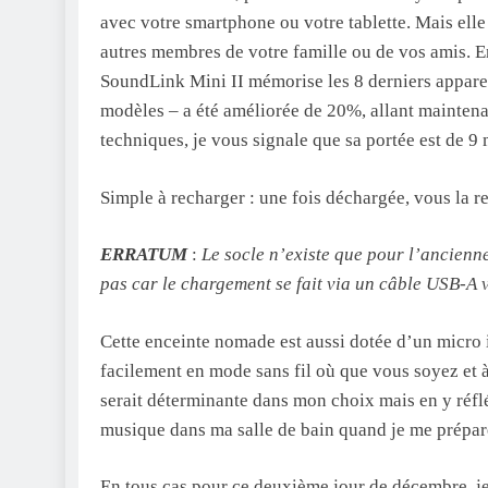
avec votre smartphone ou votre tablette. Mais ell
autres membres de votre famille ou de vos amis. En
SoundLink Mini II mémorise les 8 derniers apparei
modèles – a été améliorée de 20%, allant maintenan
techniques, je vous signale que sa portée est de 9
Simple à recharger : une fois déchargée, vous la rep
ERRATUM
:
Le socle n’existe que pour l’ancienne
pas car le chargement se fait via un câble USB-A 
Cette enceinte nomade est aussi dotée d’un micro 
facilement en mode sans fil où que vous soyez et 
serait déterminante dans mon choix mais en y réfl
musique dans ma salle de bain quand je me prépare,
En tous cas pour ce deuxième jour de décembre, je