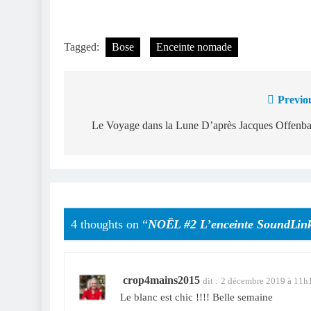
Tagged:
Bose
Enceinte nomade
Previo
Navigation
de
Le Voyage dans la Lune D’après Jacques Offenb
l’article
4 thoughts on “
NOËL #2 L’enceinte SoundLink 
crop4mains2015
dit :
2 décembre 2019 à 11h
Le blanc est chic !!!! Belle semaine