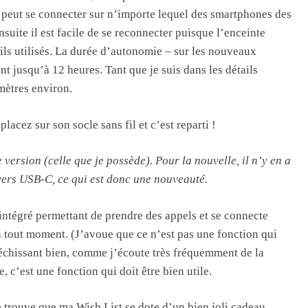
e peut se connecter sur n’importe lequel des smartphones des
suite il est facile de se reconnecter puisque l’enceinte
ls utilisés. La durée d’autonomie – sur les nouveaux
t jusqu’à 12 heures. Tant que je suis dans les détails
 mètres environ.
lacez sur son socle sans fil et c’est reparti !
 version (celle que je possède). Pour la nouvelle, il n’y en a
vers USB-C, ce qui est donc une nouveauté.
intégré permettant de prendre des appels et se connecte
à tout moment. (J’avoue que ce n’est pas une fonction qui
échissant bien, comme j’écoute très fréquemment de la
 c’est une fonction qui doit être bien utile.
 trouve que ma Wish List se dote d’un bien joli cadeau.