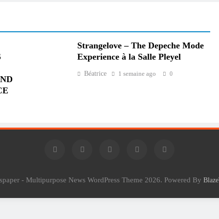
Strangelove – The Depeche Mode
S
Experience à la Salle Pleyel
Béatrice
1 semaine ago
0
AND
CE
wspaper - Multipurpose News WordPress Theme 2026. Powered By
Blaz