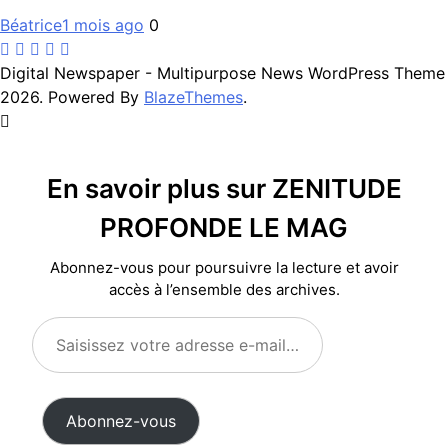
Béatrice
1 mois ago
0
Digital Newspaper - Multipurpose News WordPress Theme
2026. Powered By
BlazeThemes
.
En savoir plus sur ZENITUDE
PROFONDE LE MAG
Abonnez-vous pour poursuivre la lecture et avoir
accès à l’ensemble des archives.
Saisissez
votre
adresse
e-
Abonnez-vous
mail…