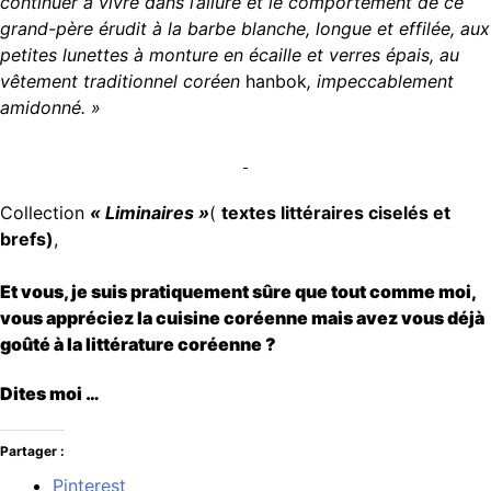
continuer à vivre dans l’allure et le comportement de ce
grand-père érudit à la barbe blanche, longue et effilée, aux
petites lunettes à monture en écaille et verres épais, au
vêtement traditionnel coréen
hanbok
, impeccablement
amidonné. »
Collection
« Liminaires »
(
textes littéraires ciselés et
brefs)
,
Et vous, je suis pratiquement sûre que tout comme moi,
vous appréciez la cuisine coréenne mais avez vous déjà
goûté à la littérature coréenne ?
Dites moi …
Partager :
Pinterest