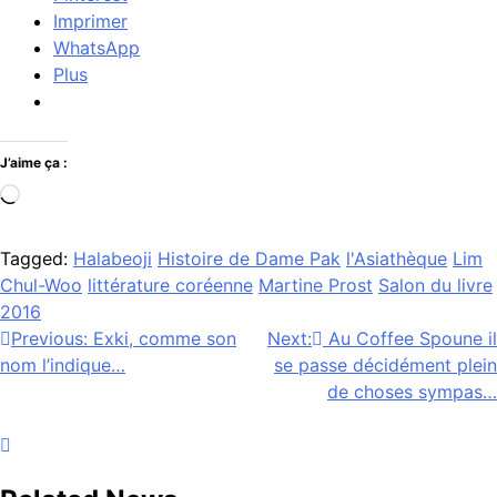
Imprimer
WhatsApp
Plus
J’aime ça :
Chargement…
Tagged:
Halabeoji
Histoire de Dame Pak
l'Asiathèque
Lim
Chul-Woo
littérature coréenne
Martine Prost
Salon du livre
2016
Navigation
Previous:
Exki, comme son
Next:
Au Coffee Spoune il
nom l’indique…
se passe décidément plein
de
de choses sympas…
l’article