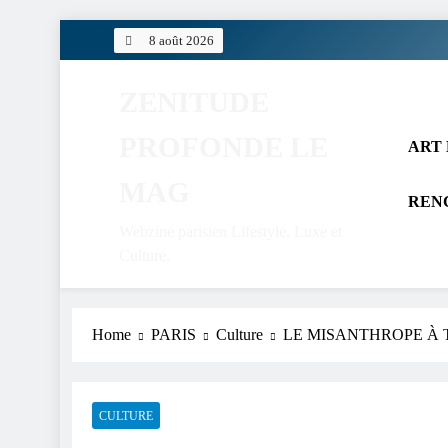
Skip
8 août 2026
to
content
ZENITUDE
PROFONDE LE
ART 
MAG
REN
Webzine parisien Lifestyle, Luxe et
Culture.
Home
PARIS
Culture
LE MISANTHROPE À 
CULTURE