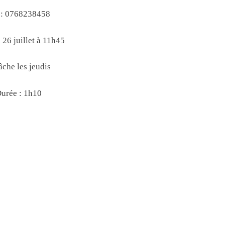
 : 0768238458
 26 juillet à 11h45
âche les jeudis
urée : 1h10