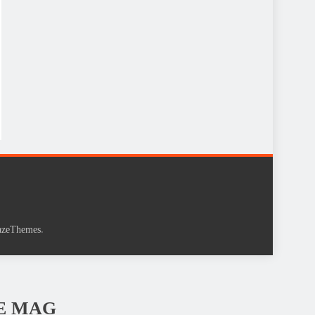
.
azeThemes
LE MAG