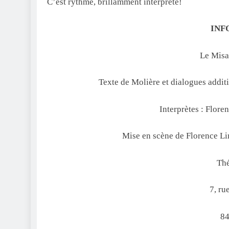
C’est rythmé, brillamment interprété!
INF
Le Misa
Texte de Molière et dialogues addi
Interprètes : Flor
Mise en scène de Florence Li
Thé
7, ru
84