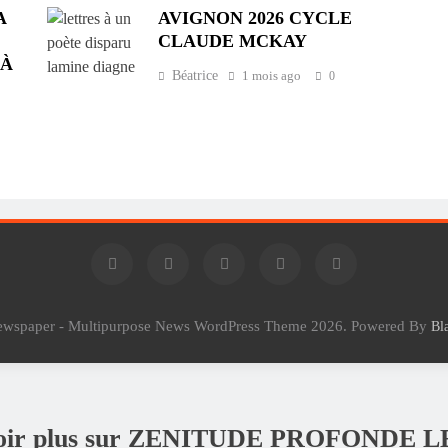
A
AVIGNON 2026 CYCLE
CLAUDE MCKAY
 À
Béatrice
1 mois ago
0
Newspaper - Multipurpose News WordPress Theme 2026. Powered By
Bl
voir plus sur ZENITUDE PROFONDE 