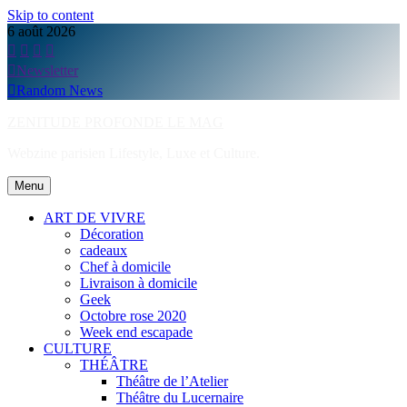
Skip to content
6 août 2026
Newsletter
Random News
ZENITUDE PROFONDE LE MAG
Webzine parisien Lifestyle, Luxe et Culture.
Menu
ART DE VIVRE
Décoration
cadeaux
Chef à domicile
Livraison à domicile
Geek
Octobre rose 2020
Week end escapade
CULTURE
THÉÂTRE
Théâtre de l’Atelier
Théâtre du Lucernaire