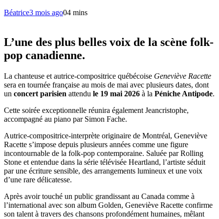
Béatrice
3 mois ago
0
4 mins
L’une des plus belles voix de la scène folk-
pop canadienne.
La chanteuse et autrice-compositrice québécoise
Geneviève Racette
sera en tournée française au mois de mai avec plusieurs dates, dont
un
concert parisien
attendu
le 19 mai 2026
à la
Péniche Antipode
.
Cette soirée exceptionnelle réunira également Jeancristophe,
accompagné au piano par Simon Fache.
Autrice-compositrice-interprète originaire de Montréal, Geneviève
Racette s’impose depuis plusieurs années comme une figure
incontournable de la folk-pop contemporaine. Saluée par Rolling
Stone et entendue dans la série télévisée Heartland, l’artiste séduit
par une écriture sensible, des arrangements lumineux et une voix
d’une rare délicatesse.
Après avoir touché un public grandissant au Canada comme à
l’international avec son album Golden, Geneviève Racette confirme
son talent à travers des chansons profondément humaines, mêlant