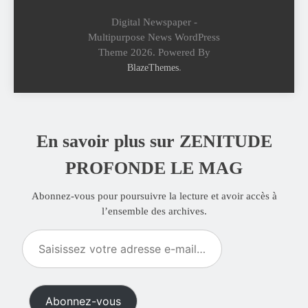
Digital Newspaper -
Multipurpose News WordPress
Theme 2026. Powered By
.
BlazeThemes
En savoir plus sur ZENITUDE
PROFONDE LE MAG
Abonnez-vous pour poursuivre la lecture et avoir accès à
l’ensemble des archives.
Saisissez
votre
adresse
e-
Abonnez-vous
mail…