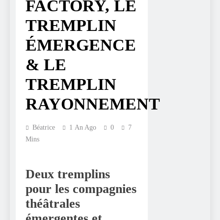
FACTORY, LE
TREMPLIN
ÉMERGENCE
& LE
TREMPLIN
RAYONNEMENT
Béatrice
1 An Ago
0
7
Mins
Deux tremplins
pour les compagnies
théâtrales
émergentes et