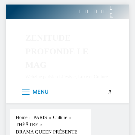
Skip
to
content
ZENITUDE
PROFONDE LE
MAG
Webzine parisien Lifestyle, Luxe et Culture.
MENU
Home
PARIS
Culture
THÉÂTRE
DRAMA QUEEN PRÉSENTE,