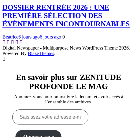
DOSSIER RENTRÉE 2026 : UNE
PREMIÈRE SÉLECTION DES
ÉVÈNEMENTS INCONTOURNABLES
Béatrice
6 jours ago
6 jours ago
0
Digital Newspaper - Multipurpose News WordPress Theme 2026.
Powered By
BlazeThemes
.
En savoir plus sur ZENITUDE
PROFONDE LE MAG
Abonnez-vous pour poursuivre la lecture et avoir accès à
l’ensemble des archives.
Saisissez
votre
adresse
e-
mail…