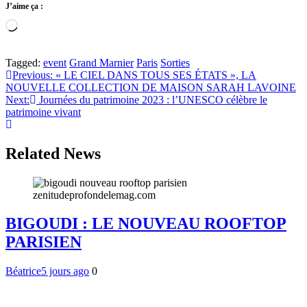
J’aime ça :
Chargement…
Tagged:
event
Grand Marnier
Paris
Sorties
Navigation
Previous:
« LE CIEL DANS TOUS SES ÉTATS », LA
NOUVELLE COLLECTION DE MAISON SARAH LAVOINE
de
Next:
Journées du patrimoine 2023 : l’UNESCO célèbre le
l’article
patrimoine vivant
Related News
BIGOUDI : LE NOUVEAU ROOFTOP
PARISIEN
Béatrice
5 jours ago
0