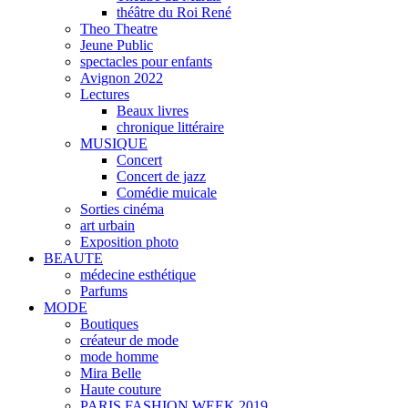
théâtre du Roi René
Theo Theatre
Jeune Public
spectacles pour enfants
Avignon 2022
Lectures
Beaux livres
chronique littéraire
MUSIQUE
Concert
Concert de jazz
Comédie muicale
Sorties cinéma
art urbain
Exposition photo
BEAUTE
médecine esthétique
Parfums
MODE
Boutiques
créateur de mode
mode homme
Mira Belle
Haute couture
PARIS FASHION WEEK 2019