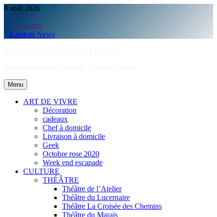
Skip
8 août 2026
to
content
Newsletter
Random News
ZENITUDE PROFONDE LE MAG
Webzine parisien Lifestyle, Luxe et Culture.
Menu
ART DE VIVRE
Décoration
cadeaux
Chef à domicile
Livraison à domicile
Geek
Octobre rose 2020
Week end escapade
CULTURE
THÉÂTRE
Théâtre de l’Atelier
Théâtre du Lucernaire
Théâtre La Croisée des Chemins
Théâtre du Marais