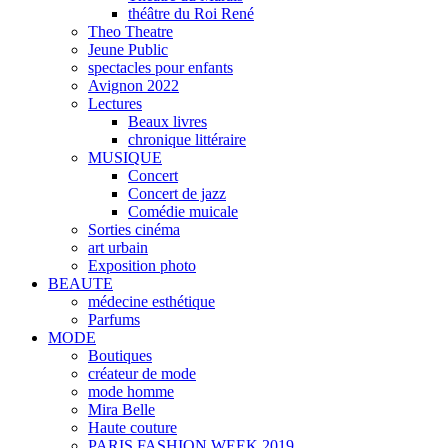
théâtre du Roi René
Theo Theatre
Jeune Public
spectacles pour enfants
Avignon 2022
Lectures
Beaux livres
chronique littéraire
MUSIQUE
Concert
Concert de jazz
Comédie muicale
Sorties cinéma
art urbain
Exposition photo
BEAUTE
médecine esthétique
Parfums
MODE
Boutiques
créateur de mode
mode homme
Mira Belle
Haute couture
PARIS FASHION WEEK 2019