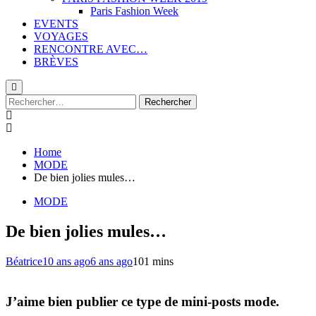
Paris Fashion Week
EVENTS
VOYAGES
RENCONTRE AVEC…
BRÈVES
Rechercher :
Home
MODE
De bien jolies mules…
MODE
De bien jolies mules…
Béatrice
10 ans ago
6 ans ago
10
1 mins
J’aime bien publier ce type de mini-posts mode.