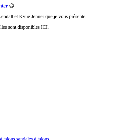
nter
😊
 Kendall et Kylie Jenner que je vous présente.
elles sont disponibles ICI.
à talons
sandales à talons