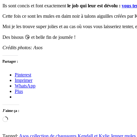
Ils sont concis et font exactement
le job qui leur est dévolu :
vous te
Cette fois ce sont les mules en daim noir à talons aiguilles créées par
Moi je les trouve super jolies et au cas où vous vous laisseriez tenter, 
Des bisous 😘 et belle fin de journée !
Crédits photos: Asos
Partager :
Pinterest
Imprimer
WhatsApp
Plus
J’aime ça :
Chargement…
Tagged:
Asos
collection de chaussures Kendall et Kylie Jenner
mules 