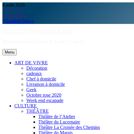
Skip
8 août 2026
to
content
Newsletter
Random News
ZENITUDE PROFONDE LE MAG
Webzine parisien Lifestyle, Luxe et Culture.
Menu
ART DE VIVRE
Décoration
cadeaux
Chef à domicile
Livraison à domicile
Geek
Octobre rose 2020
Week end escapade
CULTURE
THÉÂTRE
Théâtre de l’Atelier
Théâtre du Lucernaire
Théâtre La Croisée des Chemins
Théâtre du Marais