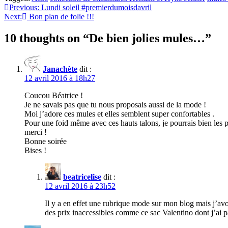
Navigation
Previous:
Lundi soleil #premierdumoisdavril
Next:
Bon plan de folie !!!
de
l’article
10 thoughts on “
De bien jolies mules…
”
Janachète
dit :
12 avril 2016 à 18h27
Coucou Béatrice !
Je ne savais pas que tu nous proposais aussi de la mode !
Moi j’adore ces mules et elles semblent super confortables .
Pour une foid même avec ces hauts talons, je pourrais bien les p
merci !
Bonne soirée
Bises !
beatricelise
dit :
12 avril 2016 à 23h52
Il y a en effet une rubrique mode sur mon blog mais j’avoue
des prix inaccessibles comme ce sac Valentino dont j’ai 