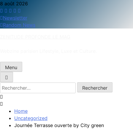
Skip
8 août 2026
to
content
Newsletter
Random News
ZENITUDE PROFONDE LE MAG
Webzine parisien Lifestyle, Luxe et Culture.
Menu
Rechercher :
Home
Uncategorized
Journée Terrasse ouverte by City green