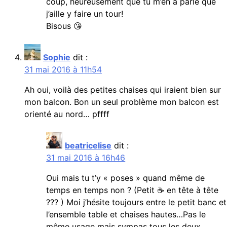
coup, heureusement que tu m’en a parlé que
j’aille y faire un tour!
Bisous 😘
Sophie
dit :
31 mai 2016 à 11h54
Ah oui, voilà des petites chaises qui iraient bien sur
mon balcon. Bon un seul problème mon balcon est
orienté au nord… pffff
beatricelise
dit :
31 mai 2016 à 16h46
Oui mais tu t’y « poses » quand même de
temps en temps non ? (Petit ☕️ en tête à tête
??? ) Moi j’hésite toujours entre le petit banc et
l’ensemble table et chaises hautes…Pas le
même usage mais sympas tous les deux…