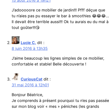
15 août 2016 à 19h21
J’adooooore ce mobilier de jardin!!! Pfff déçue que
tu n’aies pas pu essayer le bar à smoothies 😂😂😂…
Il devait être terrible aussi!!! Ok tu aurais eu du mal à
tout goûter!!!😘
Lucie C.
dit :
8 juin 2016 à 13h35
J’aime beaucoup les lignes simples de ce mobilier,
confortable et stable! Belle découverte !
CuriousCat
dit :
31 mai 2016 à 12h01
Bonjour Béatrice,
Je comprends à présent pourquoi tu n’es pas passée
sur mon blog voir « mes » péniches (les grands