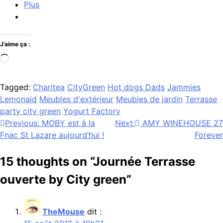
Plus
J’aime ça :
Chargement…
Tagged:
Charitea
CityGreen
Hot dogs Dads
Jammies
Lemonaid
Meubles d'extérieur
Meubles de jardin
Terrasse
party city green
Yogurt Factory
Navigation
Previous:
MOBY est à la
Next:
AMY WINEHOUSE 27
Fnac St Lazare aujourd’hui !
Forever
de
l’article
15 thoughts on “
Journée Terrasse
ouverte by City green
”
TheMouse
dit :