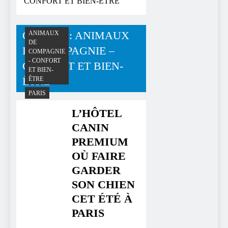
CONFORT ET BIEN-ÊTRE
Catégorie :
ANIMAUX
ANIMAUX
DE
DE COMPAGNIE –
COMPAGNIE
- CONFORT
CONFORT ET BIEN-
ET BIEN-
ÊTRE
ÊTRE
PARIS
L’HÔTEL
CANIN
PREMIUM
OÙ FAIRE
GARDER
SON CHIEN
CET ÉTÉ À
PARIS