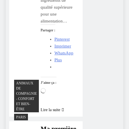
ingrédients de
qualité supérieure
pour une
alimentation…
Partager :
Pinterest
Imprimer
WhatsApp
Plus
J’aime ça :
ANIMAUX
DE
Chargement…
COMPAGNIE
- CONFORT
ET BIEN-
ÊTRE
Lire la suite
PARIS
Ma première