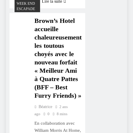
Lire la suite
WEEK END
ESCAPADE
Brown’s Hotel
accueille
chaleureusement
les toutous
choyés avec le
nouveau forfait
« Meilleur Ami
à Quatre Pattes
(BFF – Best
Furry Friends) »
Béatrice
2 ans
ago
0
8 mins
En collaboration avec
William Morris At Home,