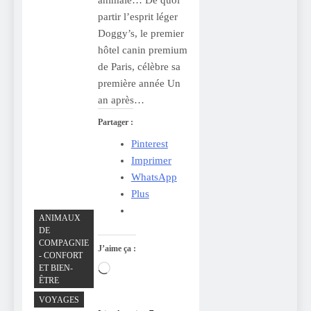
animale… De quoi
partir l’esprit léger
Doggy’s, le premier
hôtel canin premium
de Paris, célèbre sa
première année Un
an après…
Partager :
Pinterest
Imprimer
WhatsApp
Plus
ANIMAUX
DE
COMPAGNIE
J’aime ça :
- CONFORT
ET BIEN-
Chargement…
ÊTRE
VOYAGES