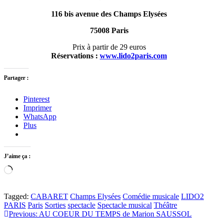
116 bis avenue des Champs Elysées
75008 Paris
Prix à partir de 29 euros
Réservations :
www.lido2paris.com
Partager :
Pinterest
Imprimer
WhatsApp
Plus
J’aime ça :
Chargement…
Tagged:
CABARET
Champs Elysées
Comédie musicale
LIDO2
PARIS
Paris
Sorties
spectacle
Spectacle musical
Théâtre
Navigation
Previous:
AU COEUR DU TEMPS de Marion SAUSSOL