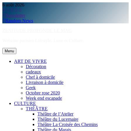
Skip
6 août 2026
to
content
Newsletter
Random News
ZENITUDE PROFONDE LE MAG
Webzine parisien Lifestyle, Luxe et Culture.
Menu
ART DE VIVRE
Décoration
cadeaux
Chef à domicile
Livraison à domicile
Geek
Octobre rose 2020
Week end escapade
CULTURE
THÉÂTRE
Théâtre de l’Atelier
Théâtre du Lucernaire
Théâtre La Croisée des Chemins
Théâtre du Marais