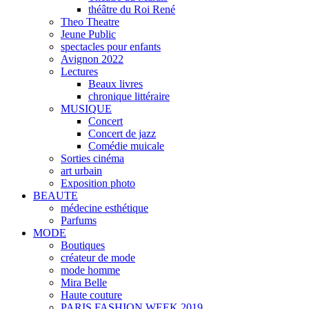
théâtre du Roi René
Theo Theatre
Jeune Public
spectacles pour enfants
Avignon 2022
Lectures
Beaux livres
chronique littéraire
MUSIQUE
Concert
Concert de jazz
Comédie muicale
Sorties cinéma
art urbain
Exposition photo
BEAUTE
médecine esthétique
Parfums
MODE
Boutiques
créateur de mode
mode homme
Mira Belle
Haute couture
PARIS FASHION WEEK 2019