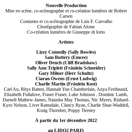
Nouvelle Production
Mise en scène, co-scénographie et co-création lumières de Robert
Carsen
Costumes et co-scénographie de Luis F. Carvalho
Chorégraphie de Fabian Aloise
Co-création lumières de Giuseppe di Iorio
Artistes
Lizzy Connolly (Sally Bowles)
Sam Buttery (Emcee)
Oliver Dench (Cliff Bradshaw)
Sally Ann Triplett (Fräulein Schneider)
Gary Milner (Herr Schultz)
Ciaran Owens (Ernst Ludwig)
Charlie Martin (Fräulein Kost)
Carl Au, Rhys Batten, Hannah Yun Chamberlain, Anya Ferdinand,
Elizabeth Fullalove, Fraser Fraser, Luke Johnson , Dominic Lamb,
Darnell Mathew-James, Natasha May Thomas, Nic Myers, Rishard-
Kyro Nelson, Liver Ramsdale, Clancy Ryan, Charlie Shae-Waddell,
Kraig Thornber, Poppy Tierney
À partir du 1er décembre 2022
au LIDO2 PARIS