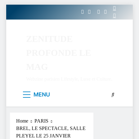
Skip
to
content
ZENITUDE
PROFONDE LE
MAG
Webzine parisien Lifestyle, Luxe et Culture.
MENU
Home
PARIS
BREL, LE SPECTACLE, SALLE
PLEYEL LE 25 JANVIER