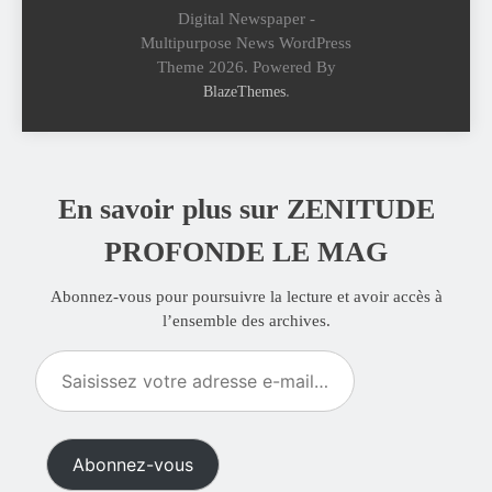
Digital Newspaper -
Multipurpose News WordPress
Theme 2026. Powered By
.
BlazeThemes
En savoir plus sur ZENITUDE
PROFONDE LE MAG
Abonnez-vous pour poursuivre la lecture et avoir accès à
l’ensemble des archives.
Saisissez
votre
adresse
e-
Abonnez-vous
mail…