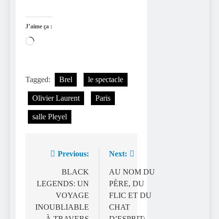
J’aime ça :
Chargement…
Tagged:
Brel
le spectacle
Olivier Laurent
Paris
salle Pleyel
Previous:
Next:
Navigation
de
BLACK
AU NOM DU
LEGENDS: UN
PÈRE, DU
l’article
VOYAGE
FLIC ET DU
INOUBLIABLE
CHAT
À TRAVERS
D’ESPRIT: