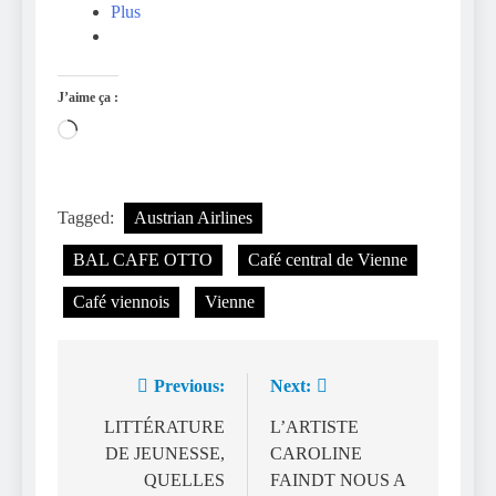
Plus
J’aime ça :
Chargement…
Tagged:
Austrian Airlines
BAL CAFE OTTO
Café central de Vienne
Café viennois
Vienne
Previous:
Next:
Navigation
de
LITTÉRATURE
L’ARTISTE
DE JEUNESSE,
CAROLINE
l’article
QUELLES
FAINDT NOUS A