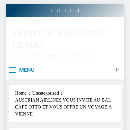
Skip
to
content
ZENITUDE PROFONDE
LE MAG
Webzine parisien Lifestyle, Luxe et Culture.
MENU
Home
Uncategorized
AUSTRIAN AIRLINES VOUS INVITE AU BAL
CAFÉ OTTO ET VOUS OFFRE UN VOYAGE À
VIENNE