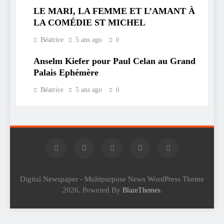
LE MARI, LA FEMME ET L’AMANT À
LA COMÉDIE ST MICHEL
Béatrice
5 ans ago
0
Anselm Kiefer pour Paul Celan au Grand
Palais Ephémère
Béatrice
5 ans ago
0
Digital Newspaper - Multipurpose News WordPress Theme
2026. Powered By
.
BlazeThemes