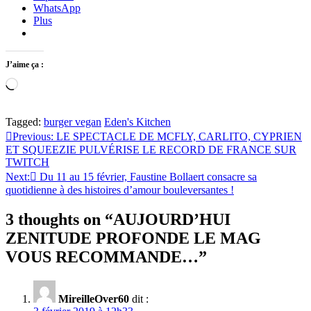
WhatsApp
Plus
J’aime ça :
Chargement…
Tagged:
burger vegan
Eden's Kitchen
Navigation
Previous:
LE SPECTACLE DE MCFLY, CARLITO, CYPRIEN
ET SQUEEZIE PULVÉRISE LE RECORD DE FRANCE SUR
de
TWITCH
l’article
Next:
Du 11 au 15 février, Faustine Bollaert consacre sa
quotidienne à des histoires d’amour bouleversantes !
3 thoughts on “
AUJOURD’HUI
ZENITUDE PROFONDE LE MAG
VOUS RECOMMANDE…
”
MireilleOver60
dit :