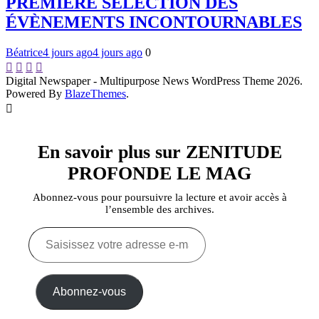
PREMIÈRE SÉLECTION DES
ÉVÈNEMENTS INCONTOURNABLES
Béatrice
4 jours ago
4 jours ago
0
Digital Newspaper - Multipurpose News WordPress Theme 2026.
Powered By
BlazeThemes
.
En savoir plus sur ZENITUDE
PROFONDE LE MAG
Abonnez-vous pour poursuivre la lecture et avoir accès à
l’ensemble des archives.
Saisissez
votre
adresse
e-
mail…
Abonnez-vous