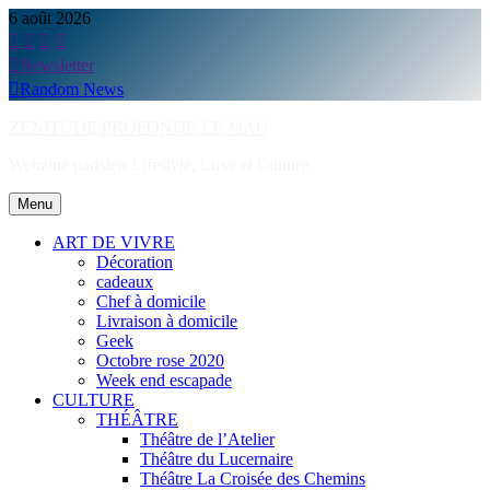
Skip
6 août 2026
to
content
Newsletter
Random News
ZENITUDE PROFONDE LE MAG
Webzine parisien Lifestyle, Luxe et Culture.
Menu
ART DE VIVRE
Décoration
cadeaux
Chef à domicile
Livraison à domicile
Geek
Octobre rose 2020
Week end escapade
CULTURE
THÉÂTRE
Théâtre de l’Atelier
Théâtre du Lucernaire
Théâtre La Croisée des Chemins