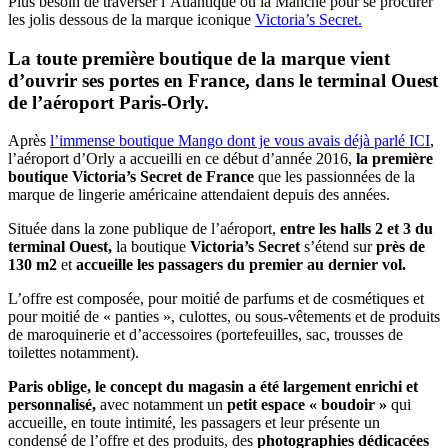
Plus besoin de traverser l’Atlantique ou la Manche pour se procurer
les jolis dessous de la marque iconique
Victoria’s Secret.
La toute première boutique de la marque vient
d’ouvrir ses portes en France, dans le terminal Ouest
de l’aéroport Paris-Orly.
Après
l’immense boutique Mango dont je vous avais déjà parlé ICI
,
l’aéroport d’Orly a accueilli en ce début d’année 2016,
la première
boutique Victoria’s Secret de France
que les passionnées de la
marque de lingerie américaine attendaient depuis des années.
Située dans la zone publique de l’aéroport,
entre les halls 2 et 3 du
terminal Ouest,
la boutique
Victoria’s Secret
s’étend sur
près de
130 m2
et
accueille les passagers du premier au dernier vol.
L’offre est composée, pour moitié de parfums et de cosmétiques et
pour moitié de « panties », culottes, ou sous-vêtements et de produits
de maroquinerie et d’accessoires (portefeuilles, sac, trousses de
toilettes notamment).
Paris oblige, le concept du magasin a été largement enrichi et
personnalisé,
avec notamment un
petit espace « boudoir »
qui
accueille, en toute intimité, les passagers et leur présente un
condensé de l’offre et des produits, des
photographies dédicacées