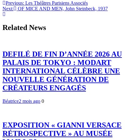
Navigation
Previous:
Les Théâtres Parisiens Associés
Next:
OF MICE AND MEN, John Steinbeck, 1937
de
l’article
Related News
DEFILÉ DE FIN D’ANNÉE 2026 AU
PALAIS DE TOKYO : MODART
INTERNATIONAL CÉLÈBRE UNE
NOUVELLE GÉNÉRATION DE
CRÉATEURS ENGAGÉS
Béatrice
2 mois ago
0
EXPOSITION « GIANNI VERSACE
RÉTROSPECTIVE » AU MUSÉE