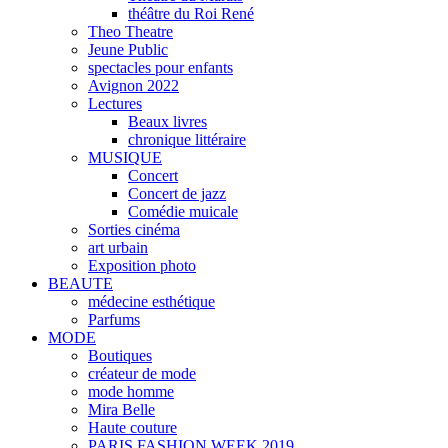
théâtre du Roi René
Theo Theatre
Jeune Public
spectacles pour enfants
Avignon 2022
Lectures
Beaux livres
chronique littéraire
MUSIQUE
Concert
Concert de jazz
Comédie muicale
Sorties cinéma
art urbain
Exposition photo
BEAUTE
médecine esthétique
Parfums
MODE
Boutiques
créateur de mode
mode homme
Mira Belle
Haute couture
PARIS FASHION WEEK 2019