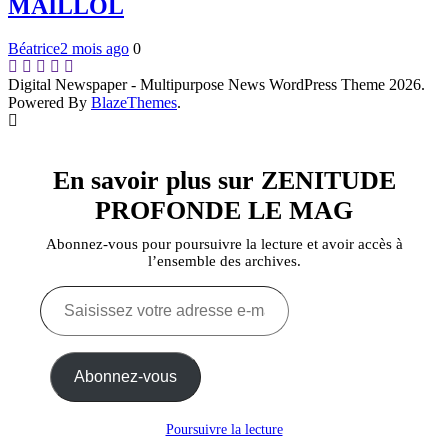
MAILLOL
Béatrice
2 mois ago
0
Digital Newspaper - Multipurpose News WordPress Theme 2026.
Powered By
BlazeThemes
.
En savoir plus sur ZENITUDE
PROFONDE LE MAG
Abonnez-vous pour poursuivre la lecture et avoir accès à
l’ensemble des archives.
Saisissez
votre
adresse
e-
mail…
Abonnez-vous
Poursuivre la lecture