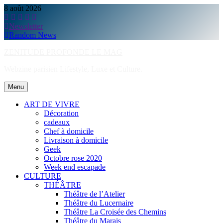
Skip
8 août 2026
to
content
Newsletter
Random News
ZENITUDE PROFONDE LE MAG
Webzine parisien Lifestyle, Luxe et Culture.
Menu
ART DE VIVRE
Décoration
cadeaux
Chef à domicile
Livraison à domicile
Geek
Octobre rose 2020
Week end escapade
CULTURE
THÉÂTRE
Théâtre de l’Atelier
Théâtre du Lucernaire
Théâtre La Croisée des Chemins
Théâtre du Marais