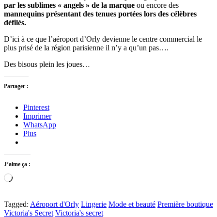
par les sublimes « angels » de la marque
ou encore des
mannequins présentant des tenues portées lors des célèbres
défilés.
D’ici à ce que l’aéroport d’Orly devienne le centre commercial le
plus prisé de la région parisienne il n’y a qu’un pas….
Des bisous plein les joues…
Partager :
Pinterest
Imprimer
WhatsApp
Plus
J’aime ça :
Chargement…
Tagged:
Aéroport d'Orly
Lingerie
Mode et beauté
Première boutique
Victoria's Secret
Victoria's secret