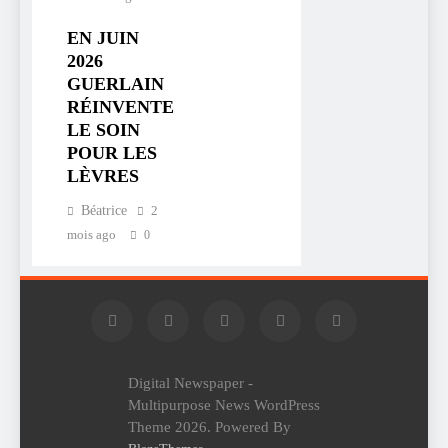
EN JUIN
2026
GUERLAIN
RÉINVENTE
LE SOIN
POUR LES
LÈVRES
Béatrice
2
mois ago
0
Digital Newspaper -
Multipurpose News WordPress
Theme 2026. Powered By