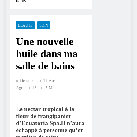
bains
BEAUTE
SOIN
Une nouvelle
huile dans ma
salle de bains
Béatrice
11 Ans
Ago
13
5 Mins
Le nectar tropical à la
fleur de frangipanier
d’Equatoria Spa
.
Il n’aura
échappé à personne qu’
en
matière de soins