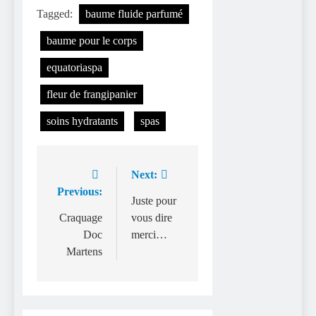
Tagged:
baume fluide parfumé
baume pour le corps
equatoriaspa
fleur de frangipanier
soins hydratants
spas
Next:
Navigation
Previous:
de
Juste pour
Craquage
vous dire
l’article
Doc
merci…
Martens