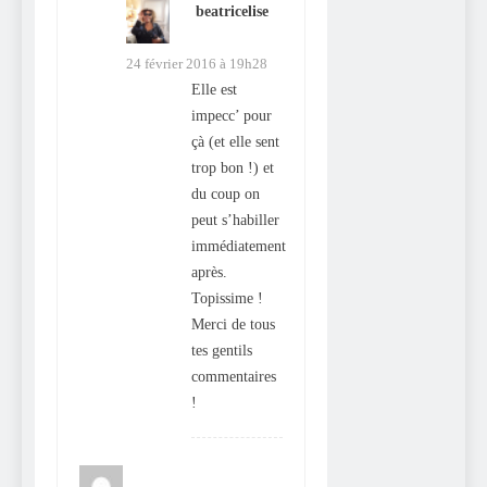
beatricelise
dit :
24 février 2016 à 19h28
Elle est
impecc’ pour
çà (et elle sent
trop bon !) et
du coup on
peut s’habiller
immédiatement
après.
Topissime !
Merci de tous
tes gentils
commentaires
!