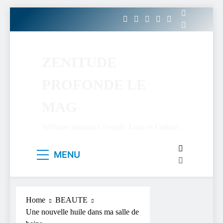
Skip
to
content
ZENITUDE
PROFONDE LE
MAG
Webzine parisien Lifestyle, Luxe et Culture.
MENU
Home
BEAUTE
Une nouvelle huile dans ma salle de