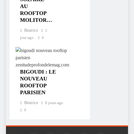
AU
ROOFTOP
MOLITOR…
Béatrice
1
jour ago
0
BIGOUDI : LE
NOUVEAU
ROOFTOP
PARISIEN
Béatrice
6 jours ago
0