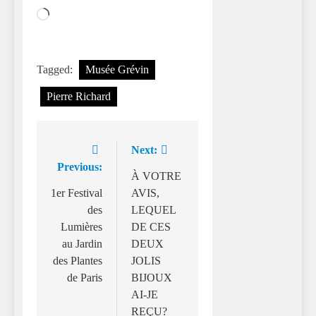
Chargement…
Tagged:
Musée Grévin
Pierre Richard
Next:
Navigation
Previous:
de
À VOTRE
1er Festival
AVIS,
l’article
des
LEQUEL
Lumières
DE CES
au Jardin
DEUX
des Plantes
JOLIS
de Paris
BIJOUX
AI-JE
REÇU?