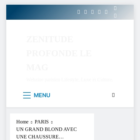
Skip
to
content
ZENITUDE
PROFONDE LE
MAG
Webzine parisien Lifestyle, Luxe et Culture.
MENU
Home
PARIS
UN GRAND BLOND AVEC
UNE CHAUSSURE…