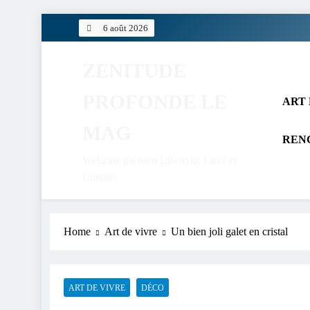
Skip
6 août 2026
to
content
ZENITUDE
PROFONDE LE
ART 
MAG
REN
Webzine parisien Lifestyle, Luxe et
Culture.
Home
Art de vivre
Un bien joli galet en cristal
ART DE VIVRE
DÉCO