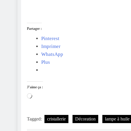
Partager :
Pinterest
Imprimer
WhatsApp
Plus
J’aime ça :
Chargement…
Tagged:
cristallerie
Décoration
lampe à huile 