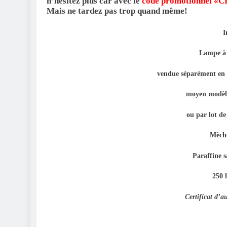
n’hésitez plus car avec le
code promotionnel «
Mais ne tardez pas trop quand même!
I
Lampe à 
vendue séparément en 
moyen modèle
ou par lot 
Mèche
Paraffine s
250 
Certificat d’a