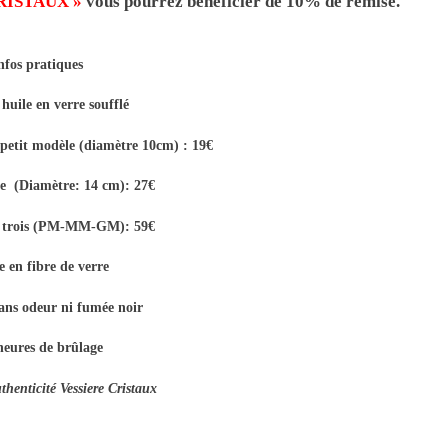
CRISTAUX »
vous pourrez bénéficier de 10% de remise.
nfos pratiques
huile en verre soufflé
petit modèle (diamètre 10cm) : 19€
 (Diamètre: 14 cm): 27€
de trois (PM-MM-GM): 59€
 en fibre de verre
ans odeur ni fumée noir
heures de brûlage
uthenticité Vessiere Cristaux