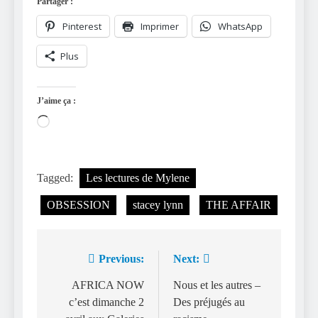
Partager :
Pinterest
Imprimer
WhatsApp
Plus
J’aime ça :
Chargement…
Tagged:
Les lectures de Mylene
OBSESSION
stacey lynn
THE AFFAIR
Previous:
Next:
Navigation
de
AFRICA NOW
Nous et les autres –
c’est dimanche 2
Des préjugés au
l’article