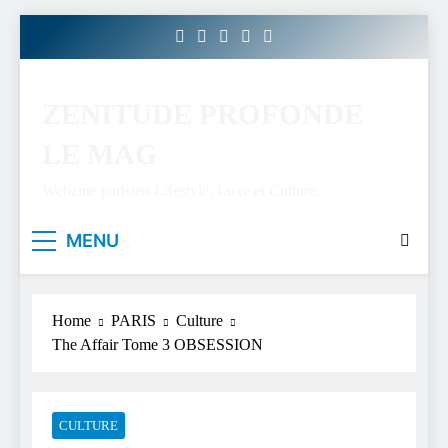
Skip
to
content
ZENITUDE PROFONDE
LE MAG
Webzine parisien Lifestyle, Luxe et Culture.
MENU
Home
PARIS
Culture
The Affair Tome 3 OBSESSION
CULTURE