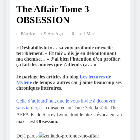
The Affair Tome 3
OBSESSION
Béatrice
9 Ans Ago
0
1 Mins
« Déshabille-toi »… sa voix profonde m’excite
terriblement. « Et toi? » dis-je en déboutonnant
ma chemise… « J’ai bien l’intention d’en profiter,
ça fait des années que j’attends ça… »
Je partage les articles du blog
Les lectures de
Mylène
de temps à autres car j’aime beaucoup ses
chroniques littéraires.
Celle d’aujourd’hui, que je vous invite à découvrir
sans tarder,
est consacrée au Tome 3 de la série The
AFFAIR de Stacey Lynn, dont le titre – évocateur au
max – est
Obsession.
Déjà parus: