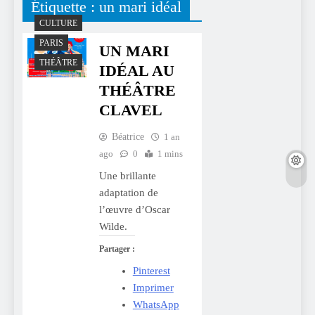
Étiquette :
un mari idéal
CULTURE
PARIS
UN MARI
THÉÂTRE
IDÉAL AU
THÉÂTRE
CLAVEL
Béatrice
1 an
ago
0
1 mins
Une brillante
adaptation de
l’œuvre d’Oscar
Wilde.
Partager :
Pinterest
Imprimer
WhatsApp