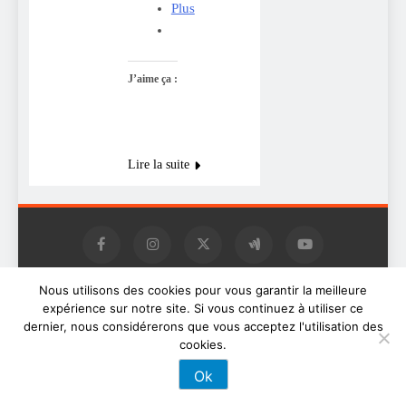
Plus
J’aime ça :
Lire la suite
Nous utilisons des cookies pour vous garantir la meilleure
Digital Newspaper -
expérience sur notre site. Si vous continuez à utiliser ce
Multipurpose News WordPress
dernier, nous considérerons que vous acceptez l'utilisation des
Theme 2026. Powered By
cookies.
.
BlazeThemes
Ok